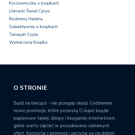
Koczowniczka o książkach
Literacki Świat Cyrysi
Rozkminy Hadyny
Subiektywnie o książkach
Tanayah Czyta
Wymarzona Książka
O STRONIE
Bądź na bieżąco - nie przegap okazji. Codziennie
nowe promocje, które pozwolą Ci kupić książki
papierowe taniej; sklepy i księgarnie internetowe,
gdzie warto zajrzeć w poszukiwaniu ciekawych
ofert. Korzystaj z promocji i zaczytaj się na dobre!