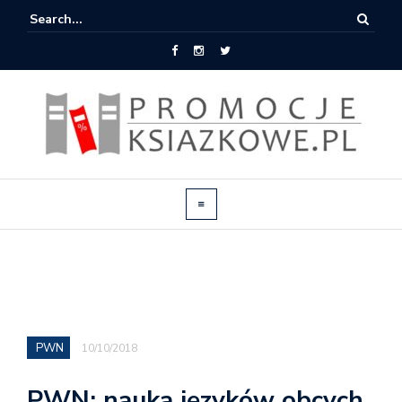
PWN
10/10/2018
PWN: nauka języków obcych