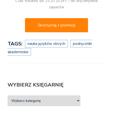
Czas trwania: do 15.10.2018 r. / do wyczerpania
zapasów
Skorzystaj z promocji
TAGS:
nauka języków obcych
podręczniki
akademickie
WYBIERZ KSIĘGARNIĘ