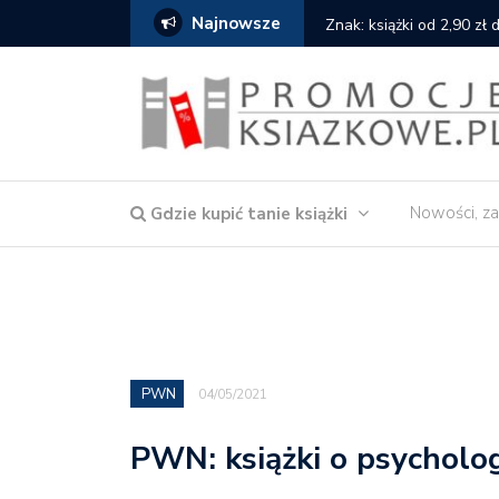
Najnowsze
serce
Znak: książki od 2,90 zł
Nowości, za
Gdzie kupić tanie książki
PWN
04/05/2021
PWN: książki o psycholo