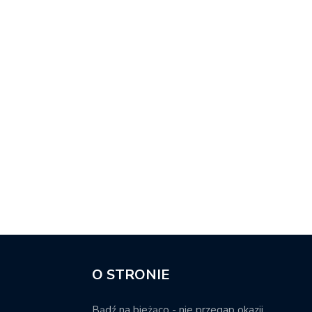
O STRONIE
Bądź na bieżąco - nie przegap okazji.