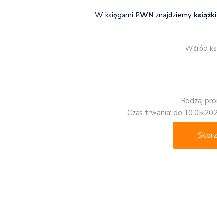
W księgarni
PWN
znajdziemy
książk
Wśród ksi
Rodzaj pro
Czas trwania: do 10.05.202
Skorz