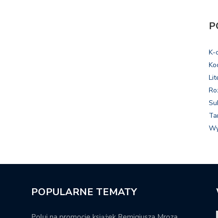
P
K-
Ko
Lit
Ro
Su
Ta
Wy
POPULARNE TEMATY
Poluj na promocje książek Remigiusza Mroza