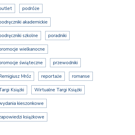
outlet
podróże
podręczniki akademickie
podręczniki szkolne
poradniki
promocje wielkanocne
promocje świąteczne
przewodniki
Remigiusz Mróz
reportaże
romanse
Targi Książki
Wirtualne Targi Książki
wydania kieszonkowe
zapowiedzi książkowe