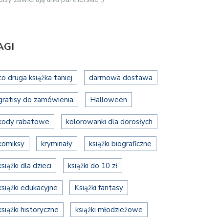
AGI
co druga książka taniej
darmowa dostawa
gratisy do zamówienia
Halloween
kody rabatowe
kolorowanki dla dorosłych
komiksy
kryminały
książki biograficzne
książki dla dzieci
książki do 10 zł
książki edukacyjne
Książki fantasy
książki historyczne
książki młodzieżowe