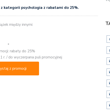
i z kategorii psychologia z rabatami do 25%.
T
ążek między innymi:
*
mocji: rabaty do 25%
1 r. / do wyczerpana puli promocyjnej
ystaj z promocji