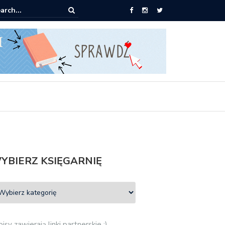
0 książek za 69 zł
YBIERZ KSIĘGARNIĘ
isy zawierają linki partnerskie :)