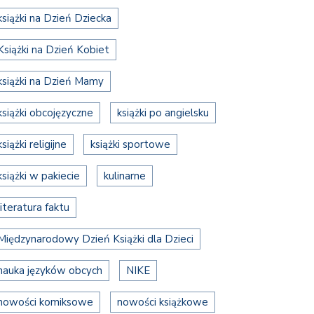
książki na Dzień Dziecka
Książki na Dzień Kobiet
książki na Dzień Mamy
książki obcojęzyczne
książki po angielsku
książki religijne
książki sportowe
książki w pakiecie
kulinarne
literatura faktu
Międzynarodowy Dzień Książki dla Dzieci
nauka języków obcych
NIKE
nowości komiksowe
nowości książkowe