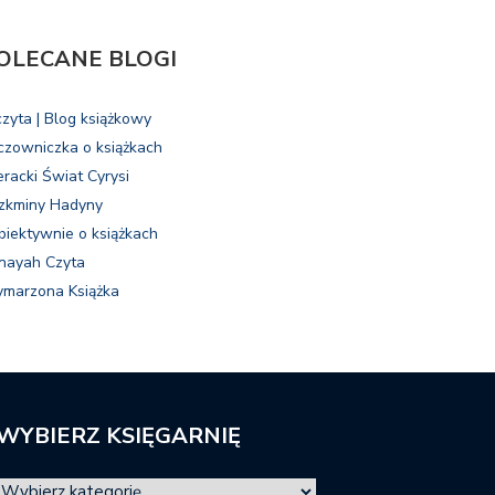
OLECANE BLOGI
czyta | Blog książkowy
czowniczka o książkach
eracki Świat Cyrysi
zkminy Hadyny
biektywnie o książkach
nayah Czyta
marzona Książka
WYBIERZ KSIĘGARNIĘ