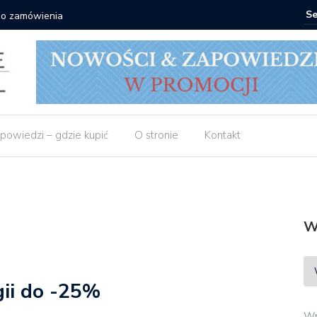
 do zamówienia
Matras: 1
powiedzi – gdzie kupić
O stronie
Kontakt
W
gii do -25%
Wp