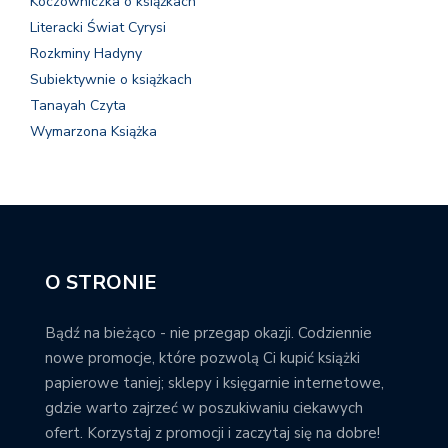
Koczowniczka o książkach
Literacki Świat Cyrysi
Rozkminy Hadyny
Subiektywnie o książkach
Tanayah Czyta
Wymarzona Książka
O STRONIE
Bądź na bieżąco - nie przegap okazji. Codziennie
nowe promocje, które pozwolą Ci kupić książki
papierowe taniej; sklepy i księgarnie internetowe,
gdzie warto zajrzeć w poszukiwaniu ciekawych
ofert. Korzystaj z promocji i zaczytaj się na dobre!