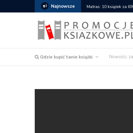
Najnowsze
Matras: 10 książek za 69
Nowości, za
Gdzie kupić tanie książki