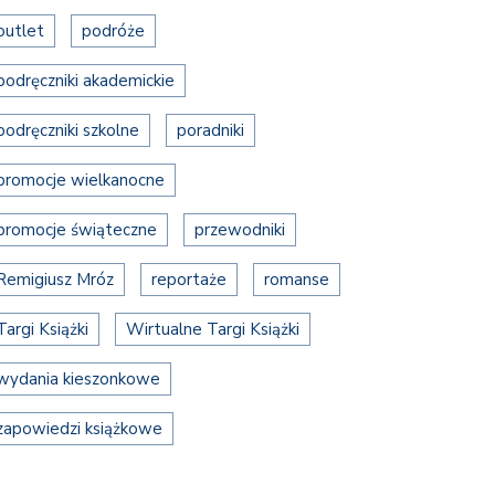
outlet
podróże
podręczniki akademickie
podręczniki szkolne
poradniki
promocje wielkanocne
promocje świąteczne
przewodniki
Remigiusz Mróz
reportaże
romanse
Targi Książki
Wirtualne Targi Książki
wydania kieszonkowe
zapowiedzi książkowe