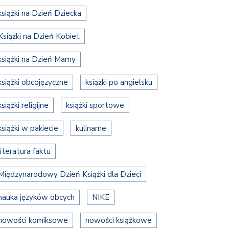
książki na Dzień Dziecka
Książki na Dzień Kobiet
książki na Dzień Mamy
książki obcojęzyczne
książki po angielsku
książki religijne
książki sportowe
książki w pakiecie
kulinarne
literatura faktu
Międzynarodowy Dzień Książki dla Dzieci
nauka języków obcych
NIKE
nowości komiksowe
nowości książkowe