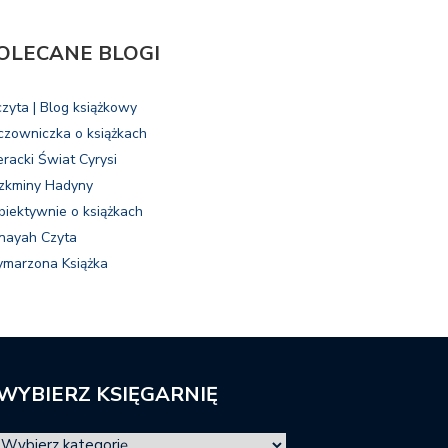
OLECANE BLOGI
czyta | Blog książkowy
czowniczka o książkach
eracki Świat Cyrysi
zkminy Hadyny
biektywnie o książkach
nayah Czyta
marzona Książka
WYBIERZ KSIĘGARNIĘ