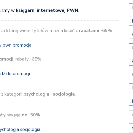
liśmy w
księgarni internetowej PWN
.
ach której wiele tytułów można kupić
z rabatami -65%
.
omocji
: rabaty -65%
jdź do promocji
 z kategorii
psychologia i socjologia
.
aty
sięgają
do -30%
.