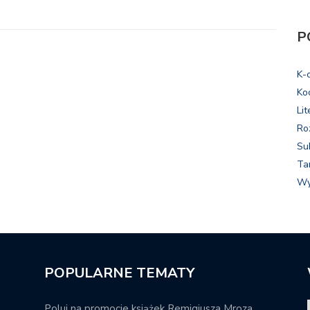
P
K-
Ko
Lit
Ro
Su
Ta
Wy
POPULARNE TEMATY
Poluj na promocje książek Remigiusza Mroza