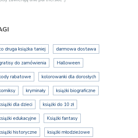
AGI
co druga książka taniej
darmowa dostawa
gratisy do zamówienia
Halloween
kody rabatowe
kolorowanki dla dorosłych
komiksy
kryminały
książki biograficzne
książki dla dzieci
książki do 10 zł
książki edukacyjne
Książki fantasy
książki historyczne
książki młodzieżowe