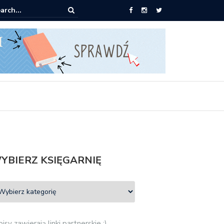
książki za 30 zł
YBIERZ KSIĘGARNIĘ
isy zawierają linki partnerskie :)