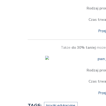
Rodzaj pro
Czas trwa
Prze
Także
do 30% taniej
możem
Rodzaj pro
Czas trwa
Prze
TAGS:
książki edukacyjne