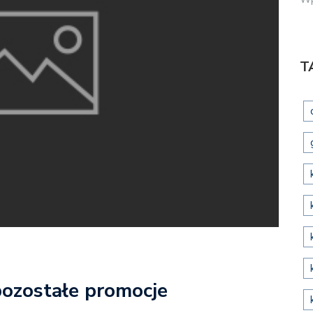
T
ozostałe promocje