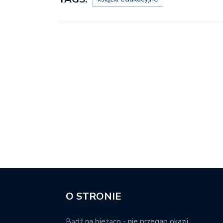
O STRONIE
Bądź na bieżąco - nie przegap okazji.