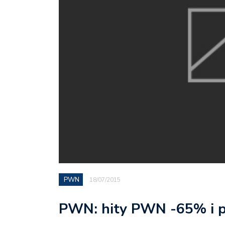
PWN
18/07/2015
PWN: hity PWN -65% i p