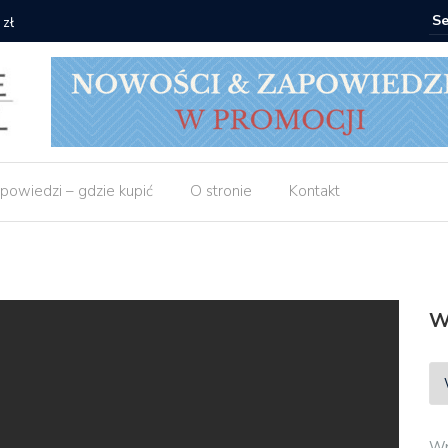
 zł
Empik: 2 
powiedzi – gdzie kupić
O stronie
Kontakt
W
Wp