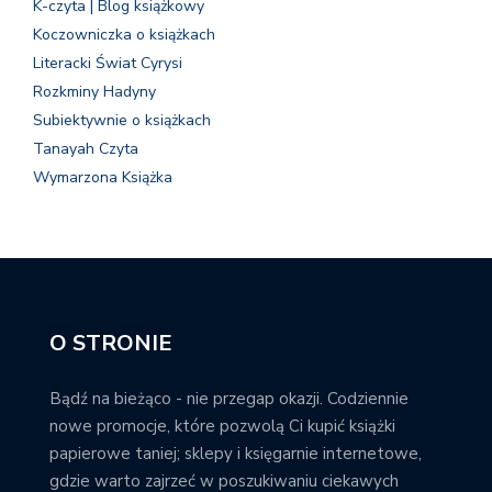
K-czyta | Blog książkowy
Koczowniczka o książkach
Literacki Świat Cyrysi
Rozkminy Hadyny
Subiektywnie o książkach
Tanayah Czyta
Wymarzona Książka
O STRONIE
Bądź na bieżąco - nie przegap okazji. Codziennie
nowe promocje, które pozwolą Ci kupić książki
papierowe taniej; sklepy i księgarnie internetowe,
gdzie warto zajrzeć w poszukiwaniu ciekawych