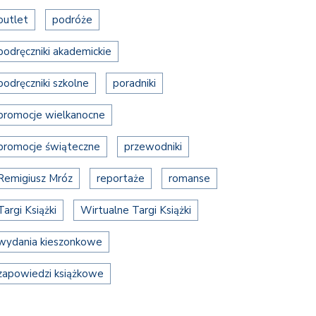
outlet
podróże
podręczniki akademickie
podręczniki szkolne
poradniki
promocje wielkanocne
promocje świąteczne
przewodniki
Remigiusz Mróz
reportaże
romanse
Targi Książki
Wirtualne Targi Książki
wydania kieszonkowe
zapowiedzi książkowe