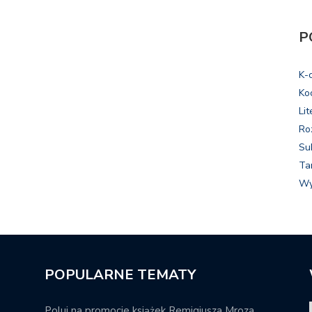
P
K-
Ko
Lit
Ro
Su
Ta
Wy
POPULARNE TEMATY
Poluj na promocje książek Remigiusza Mroza