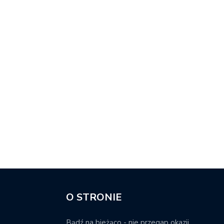
O STRONIE
Bądź na bieżąco - nie przegap okazji.