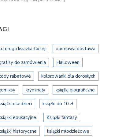
AGI
co druga książka taniej
darmowa dostawa
gratisy do zamówienia
Halloween
kody rabatowe
kolorowanki dla dorosłych
komiksy
kryminały
książki biograficzne
książki dla dzieci
książki do 10 zł
książki edukacyjne
Książki fantasy
książki historyczne
książki młodzieżowe