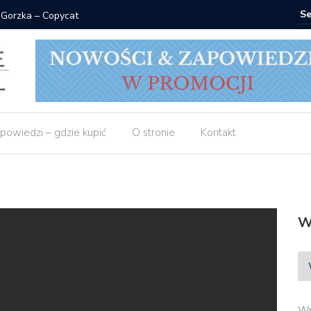
 Gorzka – Copycat
Znak: ksi
powiedzi – gdzie kupić
O stronie
Kontakt
W
Wp