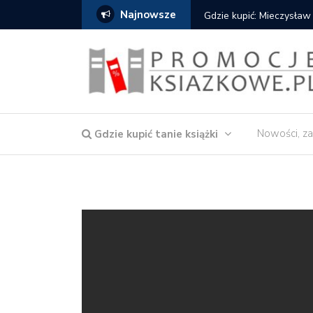
Najnowsze
Gdzie kupić: Mieczysław
Nowości, za
Gdzie kupić tanie książki