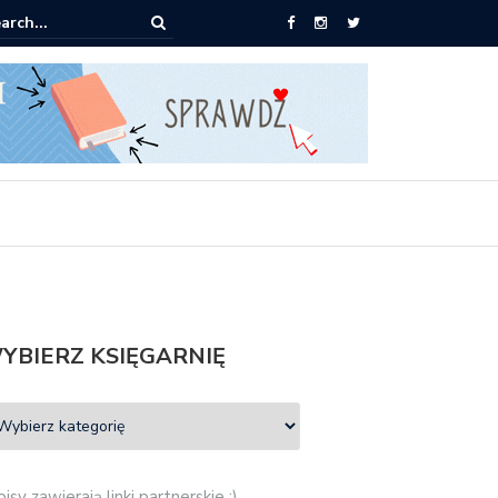
ążki od 2,90 zł do zamówienia
YBIERZ KSIĘGARNIĘ
isy zawierają linki partnerskie :)