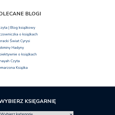
OLECANE BLOGI
czyta | Blog książkowy
czowniczka o książkach
eracki Świat Cyrysi
zkminy Hadyny
biektywnie o książkach
nayah Czyta
marzona Książka
WYBIERZ KSIĘGARNIĘ