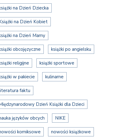
książki na Dzień Dziecka
Książki na Dzień Kobiet
książki na Dzień Mamy
książki obcojęzyczne
książki po angielsku
książki religijne
książki sportowe
książki w pakiecie
kulinarne
literatura faktu
Międzynarodowy Dzień Książki dla Dzieci
nauka języków obcych
NIKE
nowości komiksowe
nowości książkowe