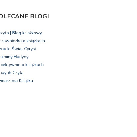
OLECANE BLOGI
czyta | Blog książkowy
czowniczka o książkach
eracki Świat Cyrysi
zkminy Hadyny
biektywnie o książkach
nayah Czyta
marzona Książka