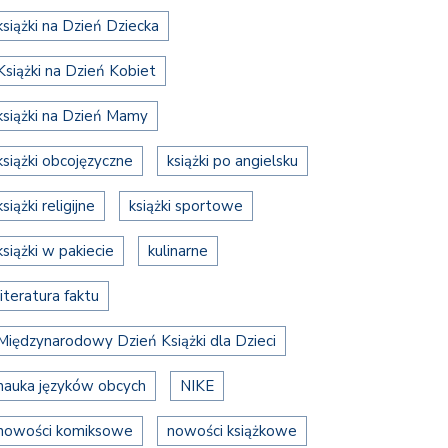
książki na Dzień Dziecka
Książki na Dzień Kobiet
książki na Dzień Mamy
książki obcojęzyczne
książki po angielsku
książki religijne
książki sportowe
książki w pakiecie
kulinarne
literatura faktu
Międzynarodowy Dzień Książki dla Dzieci
nauka języków obcych
NIKE
nowości komiksowe
nowości książkowe