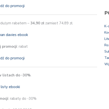
jdź do promocji
P
 dużym rabatem –
34,90 zł
zamiast 74,89 zł.
K-
Ko
Lit
Ro
j promocji
: rabat
Su
Ta
jdź do promocji
Wy
w listach do -30%
.
mocji
: rabaty do -30%