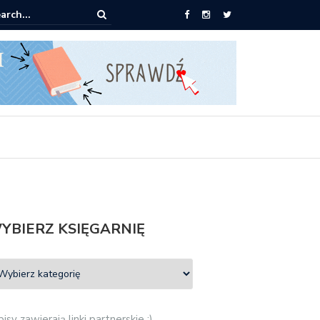
0 książek za 69 zł
YBIERZ KSIĘGARNIĘ
isy zawierają linki partnerskie :)