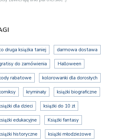
AGI
co druga książka taniej
darmowa dostawa
gratisy do zamówienia
Halloween
kody rabatowe
kolorowanki dla dorosłych
komiksy
kryminały
książki biograficzne
książki dla dzieci
książki do 10 zł
książki edukacyjne
Książki fantasy
książki historyczne
książki młodzieżowe