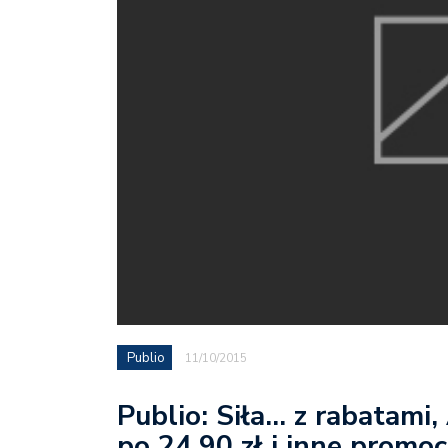
Publio
11/10/2015
Publio: Siła… z rabatami,
po 24,90 zł i inne promoc