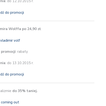
nia
: do 12.10.2015 r.
jdź do promocji
mira Wolffa po 24,90 zł
.
 promocji
: rabaty
nia
: do 13.10.2015 r.
jdź do promocji
alizmie
do 35% taniej.