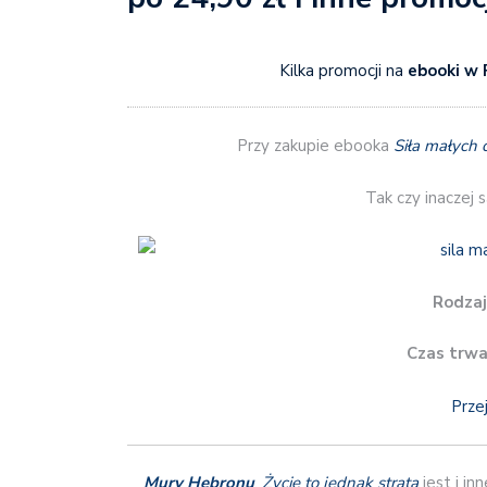
Kilka promocji na
ebooki w 
Przy zakupie ebooka
Siła małych 
Tak czy inaczej s
Rodzaj
Czas trwa
Prze
Mury Hebronu
,
Życie to jednak strata
jest i in