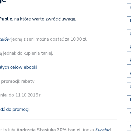
Publio
, na które warto zwrócić uwagę.
celów
jedną z serii można dostać za 10,90 zł.
ą jednak do kupienia taniej.
 promocji
: rabaty
nia
: do 11.10.2015 r.
jdź do promocji
ne tytuły
Andrzeja Stasiuka
30% taniej
(poza
Kucając
).