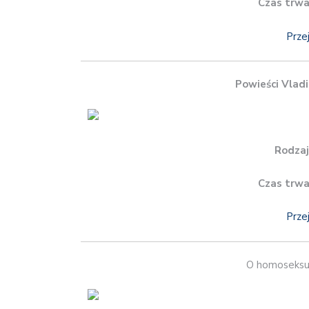
Czas trwa
Prze
Powieści Vladi
Rodzaj
Czas trwa
Prze
O homoseksu