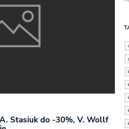
T
 A. Stasiuk do -30%, V. Wollf
je