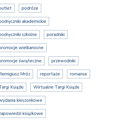
outlet
podróże
podręczniki akademickie
podręczniki szkolne
poradniki
promocje wielkanocne
promocje świąteczne
przewodniki
Remigiusz Mróz
reportaże
romanse
Targi Książki
Wirtualne Targi Książki
wydania kieszonkowe
zapowiedzi książkowe