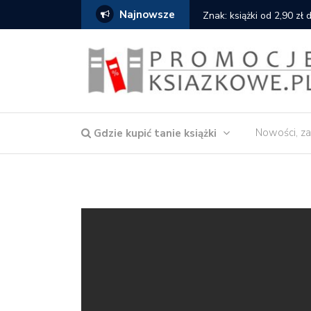
Najnowsze
cat
Znak: książki od 2,90 zł
Nowości, za
Gdzie kupić tanie książki