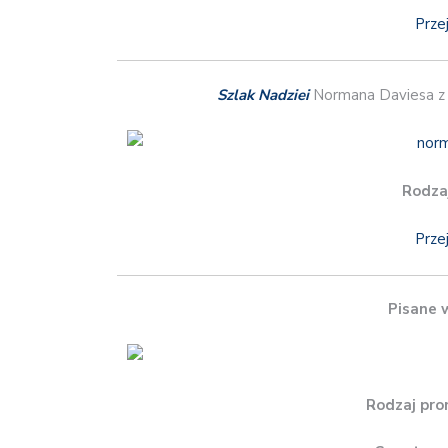
Prze
Szlak Nadziei
Normana Daviesa z
Rodza
Prze
Pisane 
Rodzaj pro