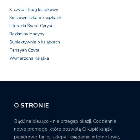
K-czyta | Blog książkowy
Koczowniczka o książkach
Literacki Świat Cyrysi
Rozkminy Hadyny
Subiektywnie o książkach
Tanayah Czyta
Wymarzona Książka
O STRONIE
Bądź na bieżąco - nie przegap okazji. Codziennie
nowe promocje, które pozwolą Ci kupić książki
papierowe taniej; sklepy i księgarnie internetowe,