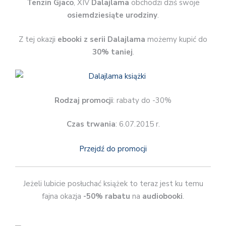
Tenzin Gjaco
, XIV
Dalajlama
obchodzi dziś swoje
osiemdziesiąte urodziny
.
Z tej okazji
ebooki z serii Dalajlama
możemy kupić do
30% taniej
.
Rodzaj promocji
: rabaty do -30%
Czas trwania
: 6.07.2015 r.
Przejdź do promocji
Jeżeli lubicie posłuchać książek to teraz jest ku temu
fajna okazja
-50% rabatu
na
audiobooki
.