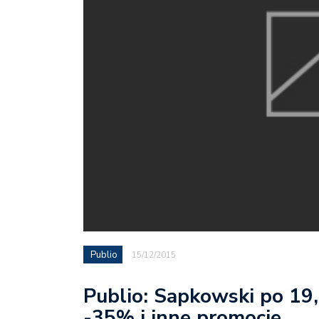
Publio
15/12/2015
Publio: Sapkowski po 19,1
-35% i inne promocje