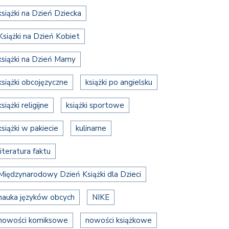
książki na Dzień Dziecka
Książki na Dzień Kobiet
książki na Dzień Mamy
książki obcojęzyczne
książki po angielsku
książki religijne
książki sportowe
książki w pakiecie
kulinarne
literatura faktu
Międzynarodowy Dzień Książki dla Dzieci
nauka języków obcych
NIKE
nowości komiksowe
nowości książkowe