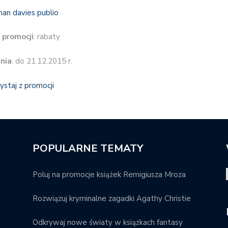
 promocji
: rabaty
nia
: do 21.12.2015 r.
ystaj z promocji
POPULARNE TEMATY
Poluj na promocje książek Remigiusza Mroza
Rozwiązuj kryminalne zagadki Agathy Christie
Odkrywaj nowe światy w książkach fantasy