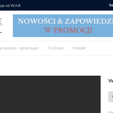
 Gorzka – Copycat
Znak: ksi
powiedzi – gdzie kupić
O stronie
Kontakt
W
Wp