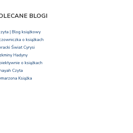
OLECANE BLOGI
czyta | Blog książkowy
czowniczka o książkach
eracki Świat Cyrysi
zkminy Hadyny
biektywnie o książkach
nayah Czyta
marzona Książka