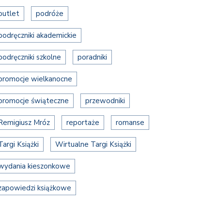
outlet
podróże
podręczniki akademickie
podręczniki szkolne
poradniki
promocje wielkanocne
promocje świąteczne
przewodniki
Remigiusz Mróz
reportaże
romanse
Targi Książki
Wirtualne Targi Książki
wydania kieszonkowe
zapowiedzi książkowe