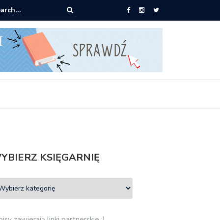
ążki od 2,90 zł do zamówienia
YBIERZ KSIĘGARNIĘ
isy zawierają linki partnerskie :)