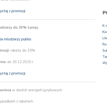
ystaj z promocji
P
K-
odzieży do 35% taniej.
Ko
Lit
Ro
mocji
: rabaty do 35%
Su
Ta
nia
: do 20.12.2015 r.
Wy
ystaj z promocji
aviesa
w dwóch wersjach językowych.
ypadkach z rabatem.