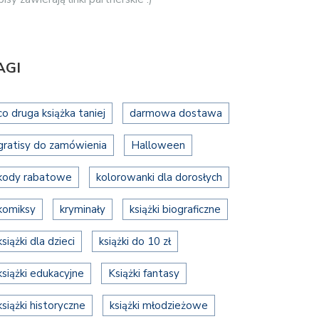
AGI
co druga książka taniej
darmowa dostawa
gratisy do zamówienia
Halloween
kody rabatowe
kolorowanki dla dorosłych
komiksy
kryminały
książki biograficzne
książki dla dzieci
książki do 10 zł
książki edukacyjne
Książki fantasy
książki historyczne
książki młodzieżowe