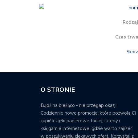
Rodzaj
Czas trwa
Skorz
O STRONIE
Bądź na bieżąco - nie przegap okazji.
Codziennie nowe promocje, które pozwolą Ci
kupić książki papierowe taniej; sklepy i
księgarnie internetowe, gdzie warto zajrzeć
w poszukiwaniu ciekawych ofert. Korzystaj z