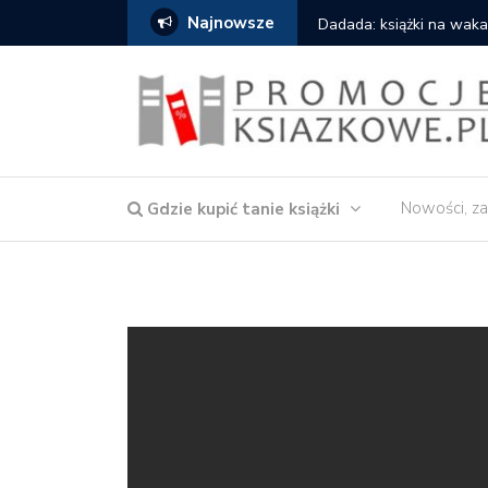
Najnowsze
Gdzie kupić: Mieczysław
Nowości, za
Gdzie kupić tanie książki