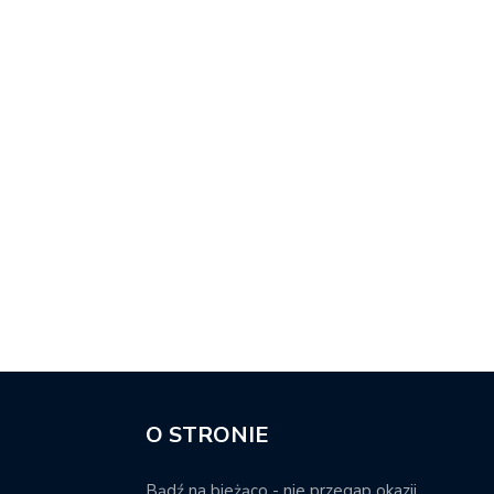
O STRONIE
Bądź na bieżąco - nie przegap okazji.