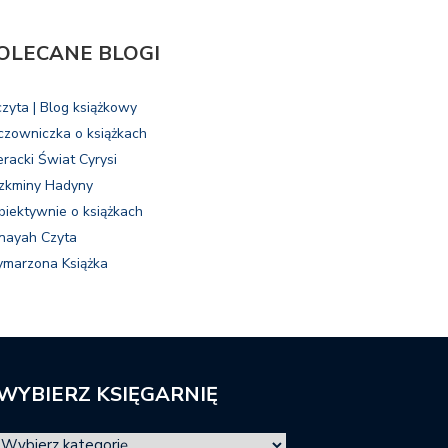
OLECANE BLOGI
czyta | Blog książkowy
czowniczka o książkach
eracki Świat Cyrysi
zkminy Hadyny
biektywnie o książkach
nayah Czyta
marzona Książka
WYBIERZ KSIĘGARNIĘ