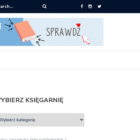
 od 2,90 zł do zamówienia
YBIERZ KSIĘGARNIĘ
isy zawierają linki partnerskie :)