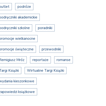
outlet
podróże
podręczniki akademickie
podręczniki szkolne
poradniki
promocje wielkanocne
promocje świąteczne
przewodniki
Remigiusz Mróz
reportaże
romanse
Targi Książki
Wirtualne Targi Książki
wydania kieszonkowe
zapowiedzi książkowe