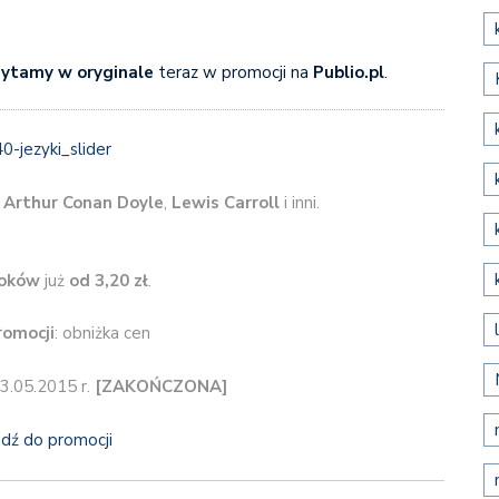
ytamy w oryginale
teraz w promocji na
Publio.pl
.
,
Arthur Conan Doyle
,
Lewis Carroll
i inni.
oków
już
od 3,20 zł
.
romocji
: obniżka cen
13.05.2015 r.
[ZAKOŃCZONA]
jdź do promocji