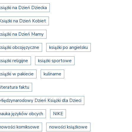
książki na Dzień Dziecka
Książki na Dzień Kobiet
książki na Dzień Mamy
książki obcojęzyczne
książki po angielsku
książki religijne
książki sportowe
książki w pakiecie
kulinarne
literatura faktu
Międzynarodowy Dzień Książki dla Dzieci
nauka języków obcych
NIKE
nowości komiksowe
nowości książkowe