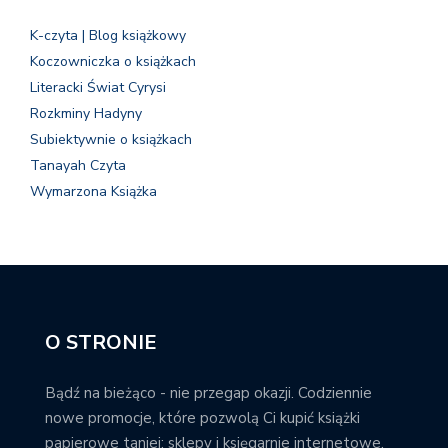
K-czyta | Blog książkowy
Koczowniczka o książkach
Literacki Świat Cyrysi
Rozkminy Hadyny
Subiektywnie o książkach
Tanayah Czyta
Wymarzona Książka
O STRONIE
Bądź na bieżąco - nie przegap okazji. Codziennie
nowe promocje, które pozwolą Ci kupić książki
papierowe taniej; sklepy i księgarnie internetowe,