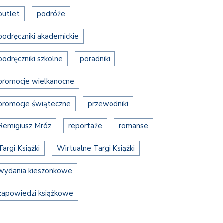
outlet
podróże
podręczniki akademickie
podręczniki szkolne
poradniki
promocje wielkanocne
promocje świąteczne
przewodniki
Remigiusz Mróz
reportaże
romanse
Targi Książki
Wirtualne Targi Książki
wydania kieszonkowe
zapowiedzi książkowe