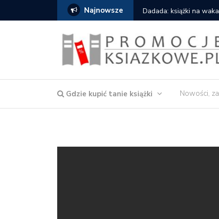
Najnowsze
owska – Córka wody
Dadada: książki na waka
Nowości, za
Gdzie kupić tanie książki