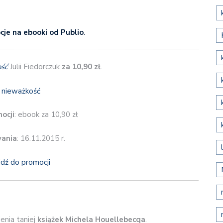
je na ebooki od Publio
.
ść
Julii Fiedorczuk
za 10,90 zł
.
ocji
: ebook za 10,90 zł
wania
: 16.11.2015 r.
jdź do promocji
enia taniej
książek Michela Houellebecqa
.