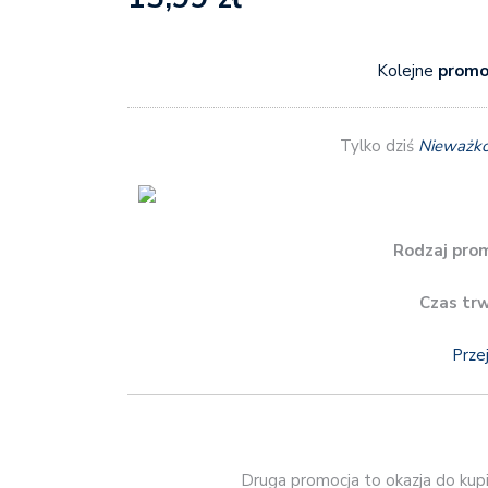
Kolejne
promoc
Tylko dziś
Nieważko
Rodzaj prom
Czas tr
Prze
Druga promocja to okazja do kupi