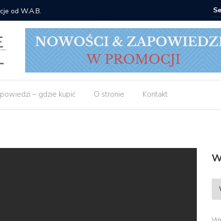
cje od W.A.B.
Gdzie ku
powiedzi – gdzie kupić
O stronie
Kontakt
W
Wp