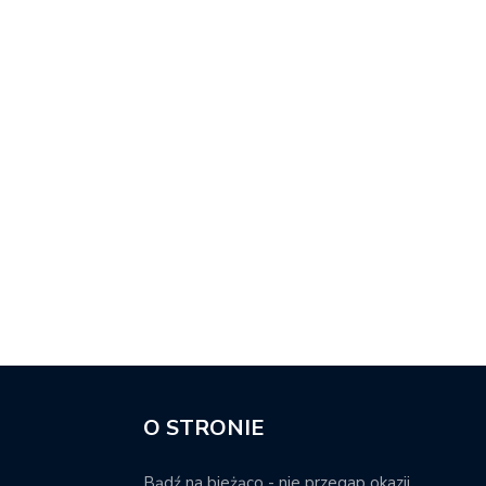
O STRONIE
Bądź na bieżąco - nie przegap okazji.