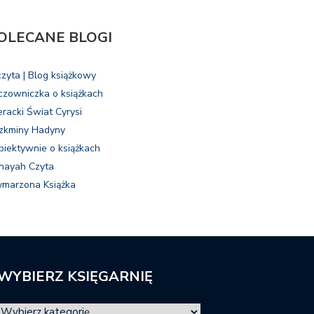
OLECANE BLOGI
czyta | Blog książkowy
czowniczka o książkach
eracki Świat Cyrysi
zkminy Hadyny
biektywnie o książkach
nayah Czyta
marzona Książka
WYBIERZ KSIĘGARNIĘ