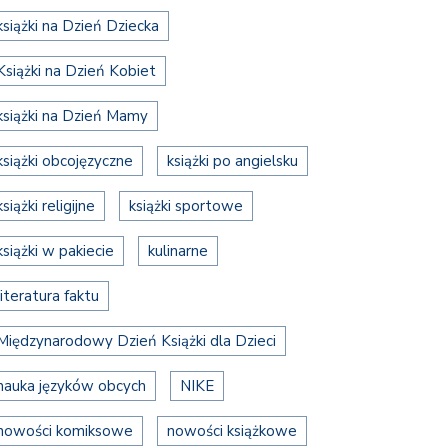
książki na Dzień Dziecka
Książki na Dzień Kobiet
książki na Dzień Mamy
książki obcojęzyczne
książki po angielsku
książki religijne
książki sportowe
książki w pakiecie
kulinarne
literatura faktu
Międzynarodowy Dzień Książki dla Dzieci
nauka języków obcych
NIKE
nowości komiksowe
nowości książkowe