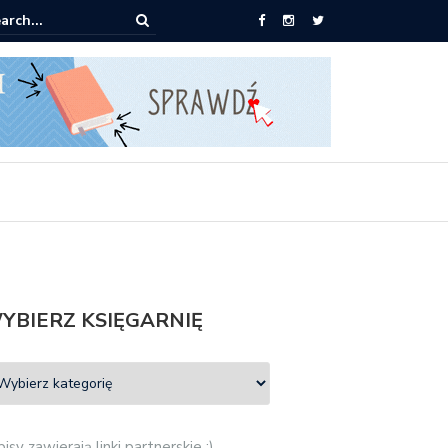
pić: Mieczysław Gorzka – Copycat
YBIERZ KSIĘGARNIĘ
isy zawierają linki partnerskie :)