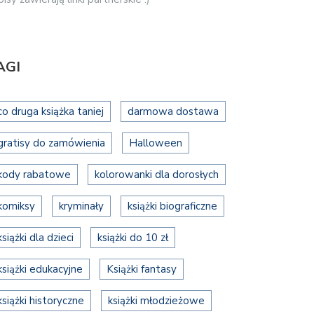
AGI
co druga książka taniej
darmowa dostawa
gratisy do zamówienia
Halloween
kody rabatowe
kolorowanki dla dorosłych
komiksy
kryminały
książki biograficzne
książki dla dzieci
książki do 10 zł
książki edukacyjne
Książki fantasy
książki historyczne
książki młodzieżowe