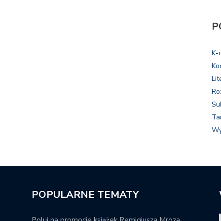
P
K-
Ko
Lit
Ro
Su
Ta
Wy
POPULARNE TEMATY
Poluj na promocje książek Remigiusza Mroza