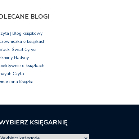
OLECANE BLOGI
czyta | Blog książkowy
czowniczka o książkach
eracki Świat Cyrysi
zkminy Hadyny
biektywnie o książkach
nayah Czyta
marzona Książka
WYBIERZ KSIĘGARNIĘ