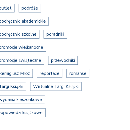
outlet
podróże
podręczniki akademickie
podręczniki szkolne
poradniki
promocje wielkanocne
promocje świąteczne
przewodniki
Remigiusz Mróz
reportaże
romanse
Targi Książki
Wirtualne Targi Książki
wydania kieszonkowe
zapowiedzi książkowe