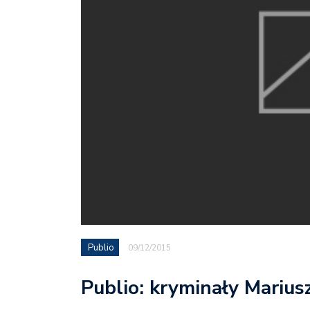
Publio
09/12/2015
Publio: kryminały Marius