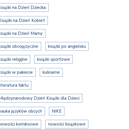
książki na Dzień Dziecka
Książki na Dzień Kobiet
książki na Dzień Mamy
książki obcojęzyczne
książki po angielsku
książki religijne
książki sportowe
książki w pakiecie
kulinarne
literatura faktu
Międzynarodowy Dzień Książki dla Dzieci
nauka języków obcych
NIKE
nowości komiksowe
nowości książkowe