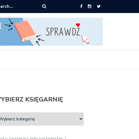
iążek za 69 zł
YBIERZ KSIĘGARNIĘ
isy zawierają linki partnerskie :)