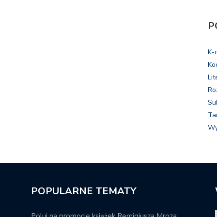
P
K-
Ko
Lit
Ro
Su
Ta
Wy
POPULARNE TEMATY
Poluj na promocje książek Remigiusza Mroza