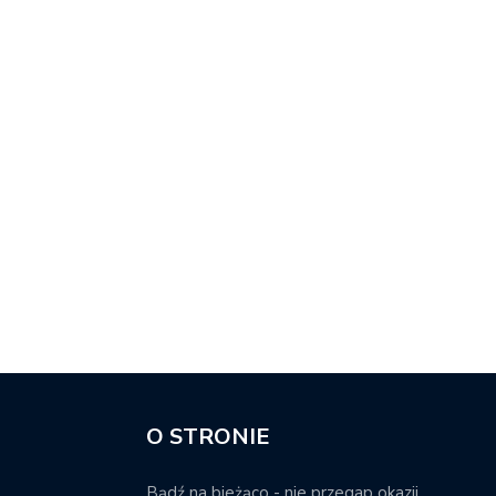
O STRONIE
Bądź na bieżąco - nie przegap okazji.