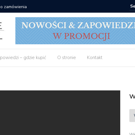
zamówienia
Matras: 10 ks
powiedzi – gdzie kupić
O stronie
Kontakt
W
Wp