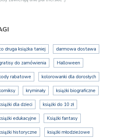
AGI
co druga książka taniej
darmowa dostawa
gratisy do zamówienia
Halloween
kody rabatowe
kolorowanki dla dorosłych
komiksy
kryminały
książki biograficzne
książki dla dzieci
książki do 10 zł
książki edukacyjne
Książki fantasy
książki historyczne
książki młodzieżowe