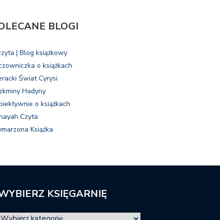
OLECANE BLOGI
czyta | Blog książkowy
czowniczka o książkach
eracki Świat Cyrysi
zkminy Hadyny
biektywnie o książkach
nayah Czyta
marzona Książka
WYBIERZ KSIĘGARNIĘ