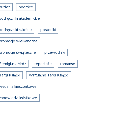
outlet
podróże
podręczniki akademickie
podręczniki szkolne
poradniki
promocje wielkanocne
promocje świąteczne
przewodniki
Remigiusz Mróz
reportaże
romanse
Targi Książki
Wirtualne Targi Książki
wydania kieszonkowe
zapowiedzi książkowe