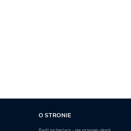
O STRONIE
Bądź na bieżąco - nie przegap okazji.