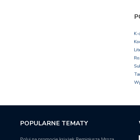
P
K-
Ko
Lit
Ro
Su
Ta
Wy
POPULARNE TEMATY
Poluj na promocje książek Remigiusza Mroza