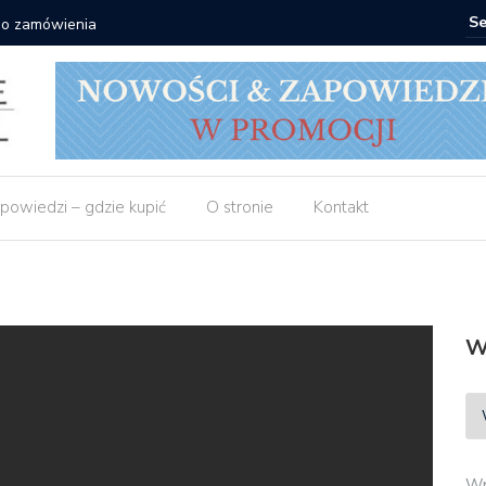
 do zamówienia
Matras: 1
powiedzi – gdzie kupić
O stronie
Kontakt
W
Wp