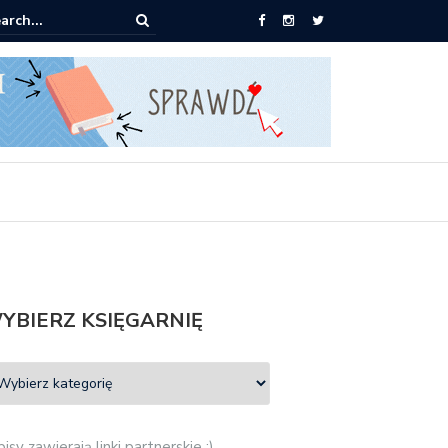
0 książek za 69 zł
YBIERZ KSIĘGARNIĘ
isy zawierają linki partnerskie :)