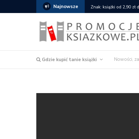
Najnowsze
serce
Znak: książki od 2,90 zł
Nowości, za
Gdzie kupić tanie książki