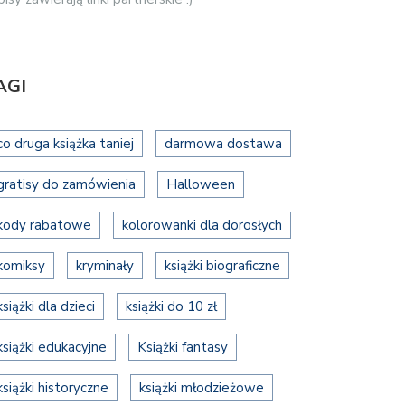
AGI
co druga książka taniej
darmowa dostawa
gratisy do zamówienia
Halloween
kody rabatowe
kolorowanki dla dorosłych
komiksy
kryminały
książki biograficzne
książki dla dzieci
książki do 10 zł
książki edukacyjne
Książki fantasy
książki historyczne
książki młodzieżowe