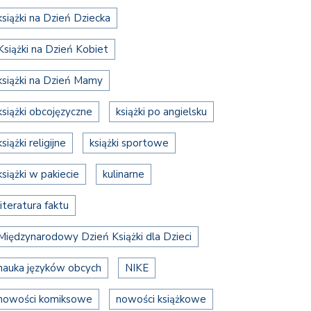
książki na Dzień Dziecka
Książki na Dzień Kobiet
książki na Dzień Mamy
książki obcojęzyczne
książki po angielsku
książki religijne
książki sportowe
książki w pakiecie
kulinarne
literatura faktu
Międzynarodowy Dzień Książki dla Dzieci
nauka języków obcych
NIKE
nowości komiksowe
nowości książkowe