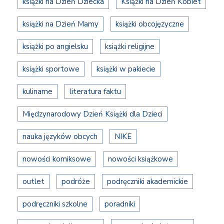
książki na Dzień Dziecka
Książki na Dzień Kobiet
książki na Dzień Mamy
książki obcojęzyczne
książki po angielsku
książki religijne
książki sportowe
książki w pakiecie
kulinarne
literatura faktu
Międzynarodowy Dzień Książki dla Dzieci
nauka języków obcych
NIKE
nowości komiksowe
nowości książkowe
outlet
podróże
podręczniki akademickie
podręczniki szkolne
poradniki