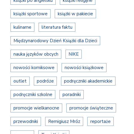
książki po angielsku
książki religijne
książki sportowe
książki w pakiecie
kulinarne
literatura faktu
Międzynarodowy Dzień Książki dla Dzieci
nauka języków obcych
NIKE
nowości komiksowe
nowości książkowe
outlet
podróże
podręczniki akademickie
podręczniki szkolne
poradniki
promocje wielkanocne
promocje świąteczne
przewodniki
Remigiusz Mróz
reportaże