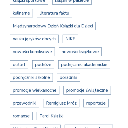
książki sportowe
książki w pakiecie
kulinarne
literatura faktu
Międzynarodowy Dzień Książki dla Dzieci
nauka języków obcych
NIKE
nowości komiksowe
nowości książkowe
outlet
podróże
podręczniki akademickie
podręczniki szkolne
poradniki
promocje wielkanocne
promocje świąteczne
przewodniki
Remigiusz Mróz
reportaże
romanse
Targi Książki