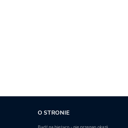
O STRONIE
Bądź na bieżąco - nie przegap okazji.