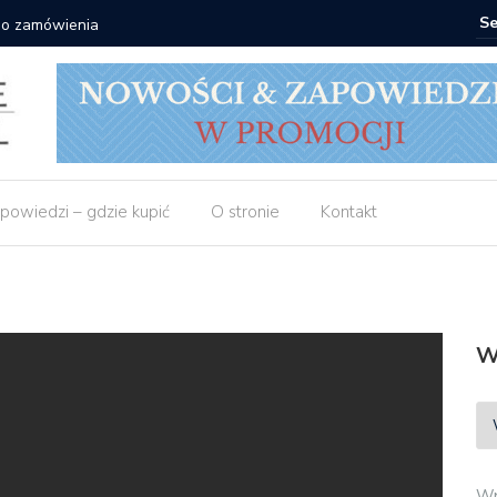
 do zamówienia
Matras: 1
powiedzi – gdzie kupić
O stronie
Kontakt
W
Wp