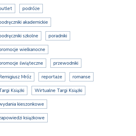
outlet
podróże
podręczniki akademickie
podręczniki szkolne
poradniki
promocje wielkanocne
promocje świąteczne
przewodniki
Remigiusz Mróz
reportaże
romanse
Targi Książki
Wirtualne Targi Książki
wydania kieszonkowe
zapowiedzi książkowe