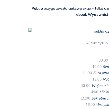
Publio
przygotowało ciekawa akcję – tylko dzi
ebook Wydawnictw
A jakie tytuł
09:00
10:00
Sim
11:00
Zuza albo 
12:00
Not
13:00
Wojna o ta
14:00
Miniat
15:00
Sekretne ż
16:00
Wszystk