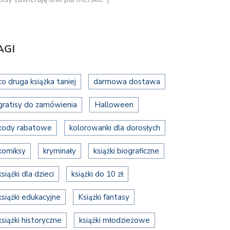
AGI
co druga książka taniej
darmowa dostawa
gratisy do zamówienia
Halloween
kody rabatowe
kolorowanki dla dorosłych
komiksy
kryminały
książki biograficzne
książki dla dzieci
książki do 10 zł
książki edukacyjne
Książki fantasy
książki historyczne
książki młodzieżowe