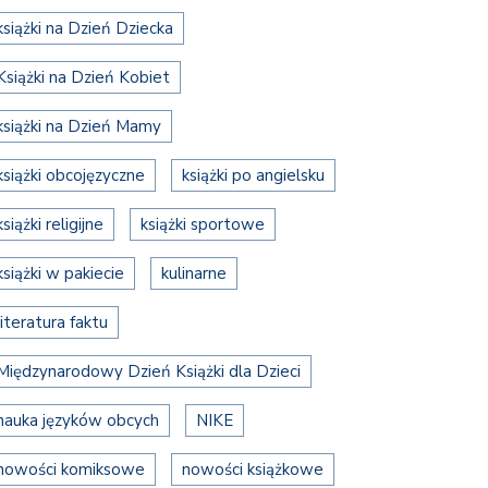
książki na Dzień Dziecka
Książki na Dzień Kobiet
książki na Dzień Mamy
książki obcojęzyczne
książki po angielsku
książki religijne
książki sportowe
książki w pakiecie
kulinarne
literatura faktu
Międzynarodowy Dzień Książki dla Dzieci
nauka języków obcych
NIKE
nowości komiksowe
nowości książkowe