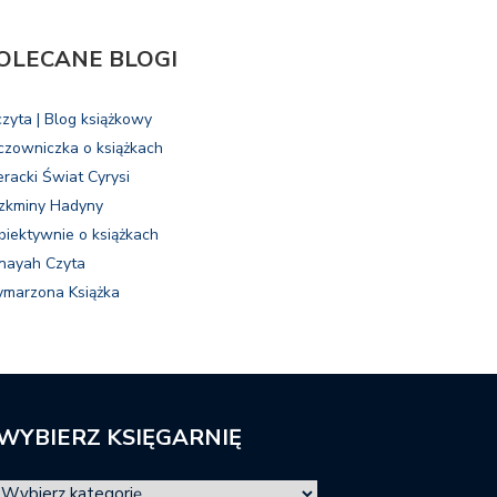
OLECANE BLOGI
czyta | Blog książkowy
czowniczka o książkach
eracki Świat Cyrysi
zkminy Hadyny
biektywnie o książkach
nayah Czyta
marzona Książka
WYBIERZ KSIĘGARNIĘ