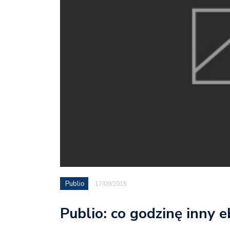
Publio
17/09/2015
Publio: co godzinę inny e