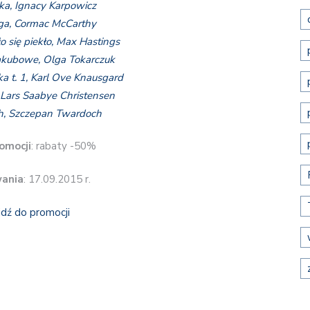
ka, Ignacy Karpowicz
ga, Cormac McCarthy
ło się piekło, Max Hastings
Jakubowe, Olga Tokarczuk
a t. 1, Karl Ove Knausgard
, Lars Saabye Christensen
h, Szczepan Twardoch
omocji
: rabaty -50%
wania
: 17.09.2015 r.
jdź do promocji