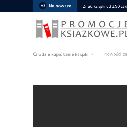
Najnowsze
serce
Znak: książki od 2,90 zł
Nowości, za
Gdzie kupić tanie książki