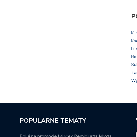
P
K-
Ko
Lit
Ro
Su
Ta
Wy
POPULARNE TEMATY
Poluj na promocje książek Remigiusza Mroza