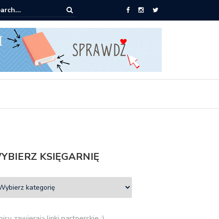
0 książek za 69 zł
YBIERZ KSIĘGARNIĘ
isy zawierają linki partnerskie :)