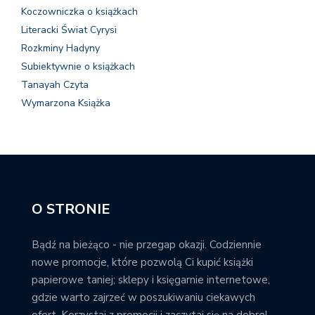
Koczowniczka o książkach
Literacki Świat Cyrysi
Rozkminy Hadyny
Subiektywnie o książkach
Tanayah Czyta
Wymarzona Książka
O STRONIE
Bądź na bieżąco - nie przegap okazji. Codziennie
nowe promocje, które pozwolą Ci kupić książki
papierowe taniej; sklepy i księgarnie internetowe,
gdzie warto zajrzeć w poszukiwaniu ciekawych