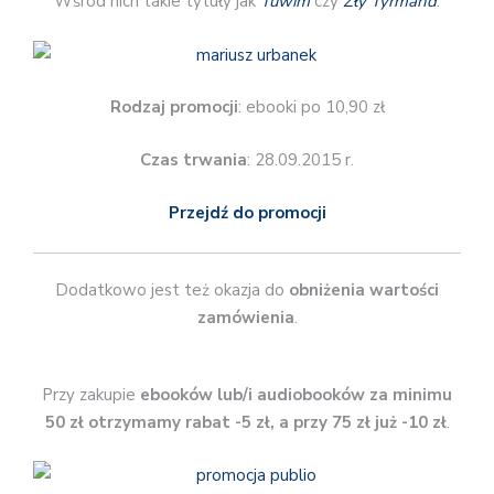
Wśród nich takie tytuły jak
Tuwim
czy
Zły Tyrmand
.
Rodzaj promocji
: ebooki po 10,90 zł
Czas trwania
: 28.09.2015 r.
Przejdź do promocji
Dodatkowo jest też okazja do
obniżenia wartości
zamówienia
.
Przy zakupie
ebooków lub/i audiobooków za minimu
50 zł otrzymamy rabat -5 zł, a przy 75 zł już -10 zł
.