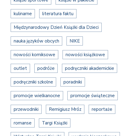
książki sportowe
książki w pakiecie
kulinarne
literatura faktu
Międzynarodowy Dzień Książki dla Dzieci
nauka języków obcych
NIKE
nowości komiksowe
nowości książkowe
outlet
podróże
podręczniki akademickie
podręczniki szkolne
poradniki
promocje wielkanocne
promocje świąteczne
przewodniki
Remigiusz Mróz
reportaże
romanse
Targi Książki