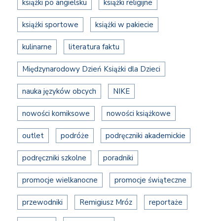
książki po angielsku
książki religijne
książki sportowe
książki w pakiecie
kulinarne
literatura faktu
Międzynarodowy Dzień Książki dla Dzieci
nauka języków obcych
NIKE
nowości komiksowe
nowości książkowe
outlet
podróże
podręczniki akademickie
podręczniki szkolne
poradniki
promocje wielkanocne
promocje świąteczne
przewodniki
Remigiusz Mróz
reportaże