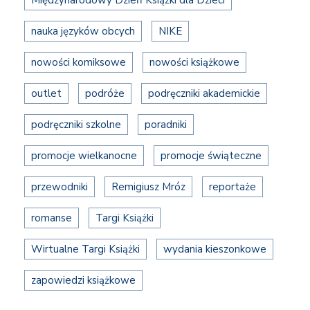
Międzynarodowy Dzień Książki dla Dzieci
nauka języków obcych
NIKE
nowości komiksowe
nowości książkowe
outlet
podróże
podręczniki akademickie
podręczniki szkolne
poradniki
promocje wielkanocne
promocje świąteczne
przewodniki
Remigiusz Mróz
reportaże
romanse
Targi Książki
Wirtualne Targi Książki
wydania kieszonkowe
zapowiedzi książkowe