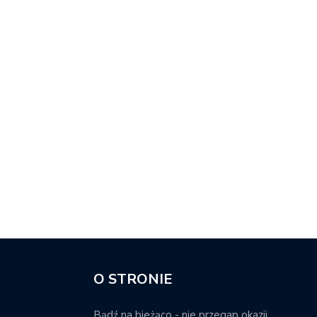
O STRONIE
Bądź na bieżąco - nie przegap okazji.