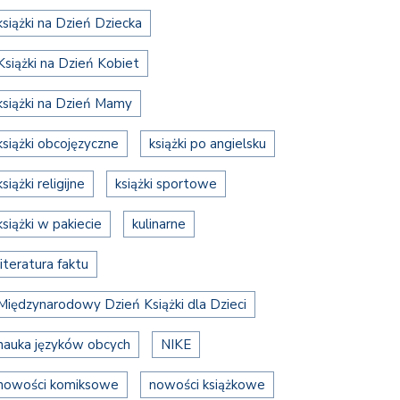
książki na Dzień Dziecka
Książki na Dzień Kobiet
książki na Dzień Mamy
książki obcojęzyczne
książki po angielsku
książki religijne
książki sportowe
książki w pakiecie
kulinarne
literatura faktu
Międzynarodowy Dzień Książki dla Dzieci
nauka języków obcych
NIKE
nowości komiksowe
nowości książkowe