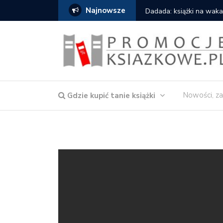
Najnowsze
owska – Córka wody
Dadada: książki na waka
Nowości, za
Gdzie kupić tanie książki