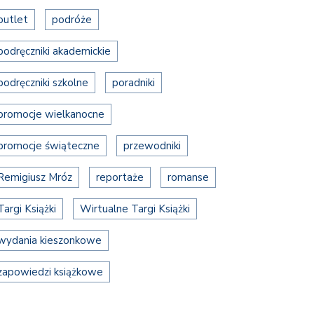
outlet
podróże
podręczniki akademickie
podręczniki szkolne
poradniki
promocje wielkanocne
promocje świąteczne
przewodniki
Remigiusz Mróz
reportaże
romanse
Targi Książki
Wirtualne Targi Książki
wydania kieszonkowe
zapowiedzi książkowe