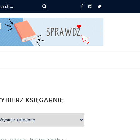
pić: Mieczysław Gorzka – Copycat
YBIERZ KSIĘGARNIĘ
isy zawierają linki partnerskie :)