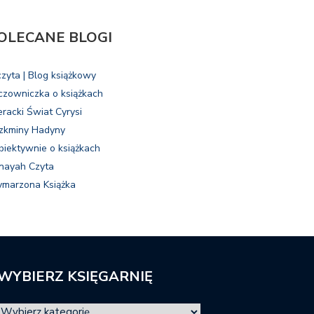
OLECANE BLOGI
czyta | Blog książkowy
czowniczka o książkach
eracki Świat Cyrysi
zkminy Hadyny
biektywnie o książkach
nayah Czyta
marzona Książka
WYBIERZ KSIĘGARNIĘ