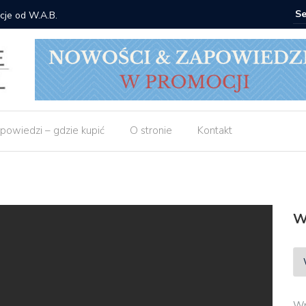
cje od W.A.B.
Gdzie ku
powiedzi – gdzie kupić
O stronie
Kontakt
W
Wp