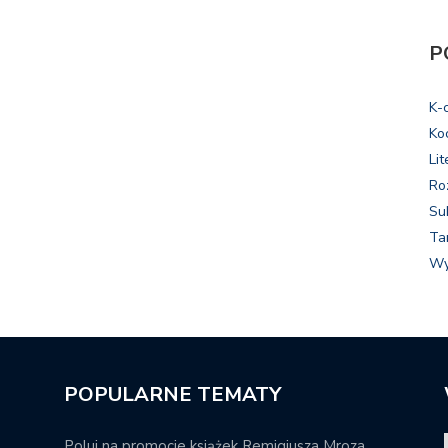
P
K-
Ko
Lit
Ro
Su
Ta
Wy
POPULARNE TEMATY
Poluj na promocje książek Remigiusza Mroza