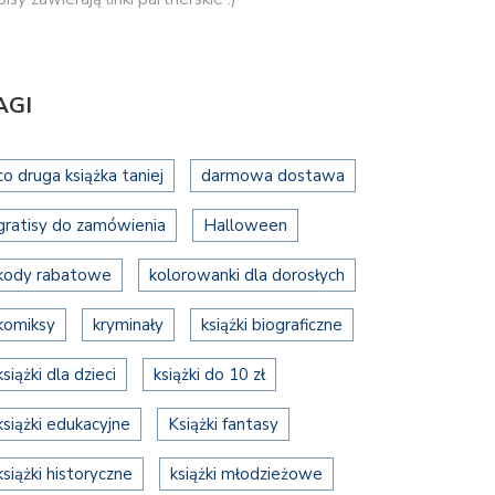
AGI
co druga książka taniej
darmowa dostawa
gratisy do zamówienia
Halloween
kody rabatowe
kolorowanki dla dorosłych
komiksy
kryminały
książki biograficzne
książki dla dzieci
książki do 10 zł
książki edukacyjne
Książki fantasy
książki historyczne
książki młodzieżowe