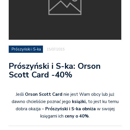
Prószyński i S-ka
15/07/2015
Prószyński i S-ka: Orson
Scott Card -40%
Jeśli
Orson Scott Card
nie jest Wam obcy lub już
dawno chcieliście poznać jego
książki,
to jest ku temu
dobra okazja –
Prószyński i S-ka
obniża
w swojej
księgarni ich
ceny o 40%
.