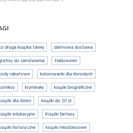
AGI
co druga książka taniej
darmowa dostawa
gratisy do zamówienia
Halloween
kody rabatowe
kolorowanki dla dorosłych
komiksy
kryminały
książki biograficzne
książki dla dzieci
książki do 10 zł
książki edukacyjne
Książki fantasy
książki historyczne
książki młodzieżowe