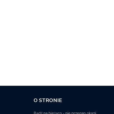
O STRONIE
Bądź na bieżąco - nie przegap okazji.