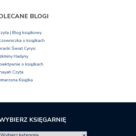
OLECANE BLOGI
czyta | Blog książkowy
czowniczka o książkach
eracki Świat Cyrysi
zkminy Hadyny
biektywnie o książkach
nayah Czyta
marzona Książka
WYBIERZ KSIĘGARNIĘ