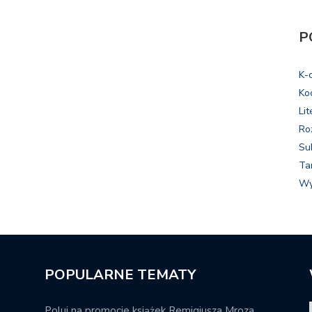
P
K-
Ko
Lit
Ro
Su
Ta
Wy
POPULARNE TEMATY
Poluj na promocje książek Remigiusza Mroza