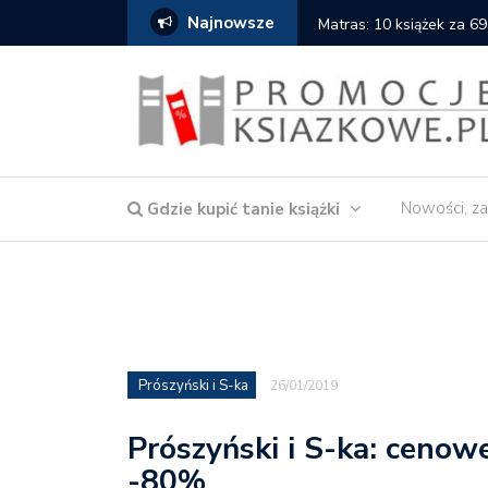
Najnowsze
Matras: 10 książek za 69
Nowości, za
Gdzie kupić tanie książki
Prószyński i S-ka
26/01/2019
Prószyński i S-ka: cenow
-80%