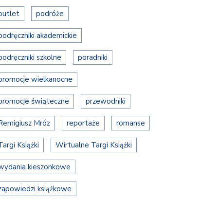
outlet
podróże
podręczniki akademickie
podręczniki szkolne
poradniki
promocje wielkanocne
promocje świąteczne
przewodniki
Remigiusz Mróz
reportaże
romanse
Targi Książki
Wirtualne Targi Książki
wydania kieszonkowe
zapowiedzi książkowe