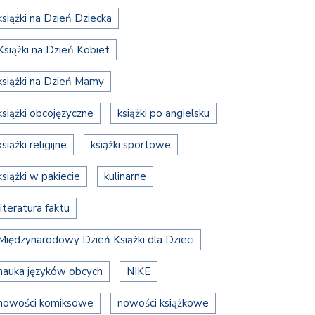
książki na Dzień Dziecka
Książki na Dzień Kobiet
książki na Dzień Mamy
książki obcojęzyczne
książki po angielsku
książki religijne
książki sportowe
książki w pakiecie
kulinarne
literatura faktu
Międzynarodowy Dzień Książki dla Dzieci
nauka języków obcych
NIKE
nowości komiksowe
nowości książkowe