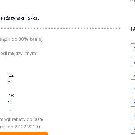
a
Prószyński i S-ka.
T
iążki
do 80% taniej.
cji między innymi:
[12
zł]
[16
zł]
*
mocji: rabaty do 80%
ia: do 27.02.2019 r.