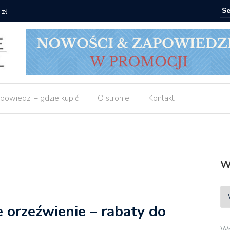
 zł
Empik: 2 
powiedzi – gdzie kupić
O stronie
Kontakt
W
e orzeźwienie – rabaty do
Wp