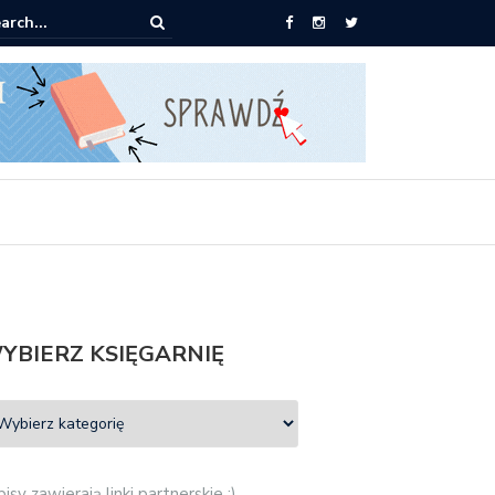
książki za 30 zł
YBIERZ KSIĘGARNIĘ
isy zawierają linki partnerskie :)