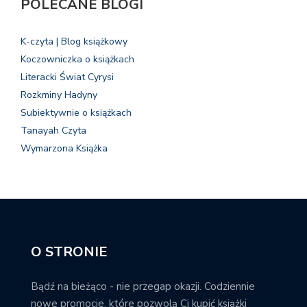
POLECANE BLOGI
K-czyta | Blog książkowy
Koczowniczka o książkach
Literacki Świat Cyrysi
Rozkminy Hadyny
Subiektywnie o książkach
Tanayah Czyta
Wymarzona Książka
O STRONIE
Bądź na bieżąco - nie przegap okazji. Codziennie
nowe promocje, które pozwolą Ci kupić książki