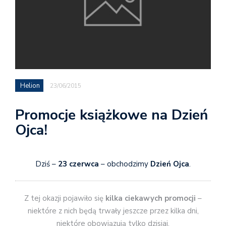
Helion
23/06/2015
Promocje książkowe na Dzień
Ojca!
Dziś –
23 czerwca
– obchodzimy
Dzień Ojca
.
Z tej okazji pojawiło się
kilka ciekawych promocji
–
niektóre z nich będą trwały jeszcze przez kilka dni,
niektóre obowiązują tylko dzisiaj.