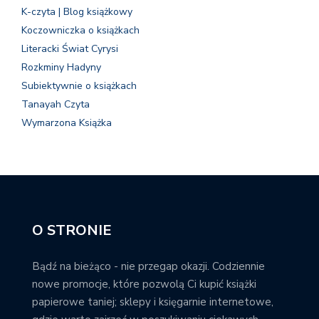
K-czyta | Blog książkowy
Koczowniczka o książkach
Literacki Świat Cyrysi
Rozkminy Hadyny
Subiektywnie o książkach
Tanayah Czyta
Wymarzona Książka
O STRONIE
Bądź na bieżąco - nie przegap okazji. Codziennie
nowe promocje, które pozwolą Ci kupić książki
papierowe taniej; sklepy i księgarnie internetowe,