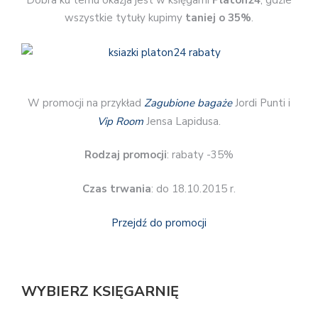
Dobra ku temu okazja jest w księgarni
Platon24
, gdzie
wszystkie tytuły kupimy
taniej o 35%
.
W promocji na przykład
Zagubione bagaże
Jordi Punti i
Vip Room
Jensa Lapidusa.
Rodzaj promocji
: rabaty -35%
Czas trwania
: do 18.10.2015 r.
Przejdź do promocji
WYBIERZ KSIĘGARNIĘ