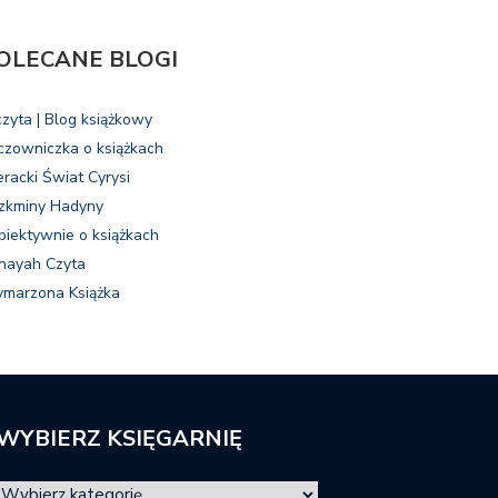
OLECANE BLOGI
czyta | Blog książkowy
czowniczka o książkach
eracki Świat Cyrysi
zkminy Hadyny
biektywnie o książkach
nayah Czyta
marzona Książka
WYBIERZ KSIĘGARNIĘ