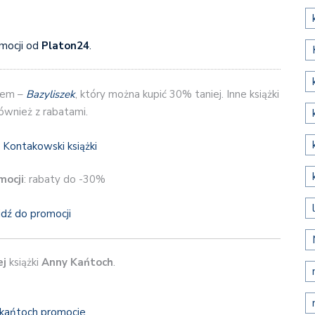
omocji od
Platon24
.
łem –
Bazyliszek
, który można kupić 30% taniej. Inne książki
ównież z rabatami.
mocji
: rabaty do -30%
jdź do promocji
ej
książki
Anny Kańtoch
.