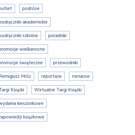
outlet
podróże
podręczniki akademickie
podręczniki szkolne
poradniki
promocje wielkanocne
promocje świąteczne
przewodniki
Remigiusz Mróz
reportaże
romanse
Targi Książki
Wirtualne Targi Książki
wydania kieszonkowe
zapowiedzi książkowe