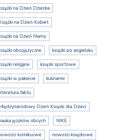
książki na Dzień Dziecka
Książki na Dzień Kobiet
książki na Dzień Mamy
książki obcojęzyczne
książki po angielsku
książki religijne
książki sportowe
książki w pakiecie
kulinarne
literatura faktu
Międzynarodowy Dzień Książki dla Dzieci
nauka języków obcych
NIKE
nowości komiksowe
nowości książkowe