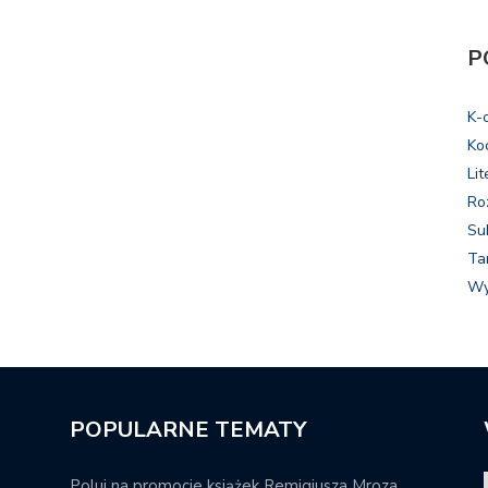
P
K-
Ko
Lit
Ro
Su
Ta
Wy
POPULARNE TEMATY
Poluj na promocje książek Remigiusza Mroza