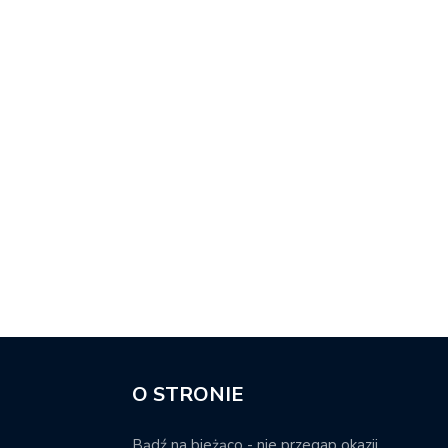
O STRONIE
Bądź na bieżąco - nie przegap okazji.