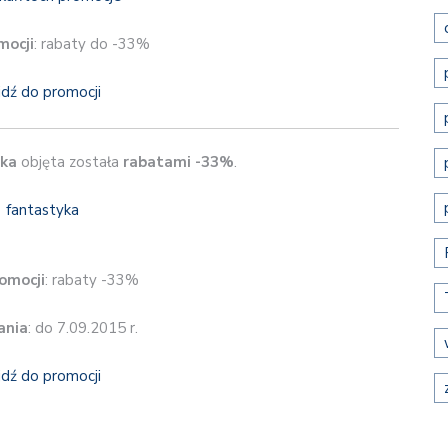
mocji
: rabaty do -33%
jdź do promocji
yka
objęta została
rabatami -33%
.
omocji
: rabaty -33%
ania
: do 7.09.2015 r.
jdź do promocji