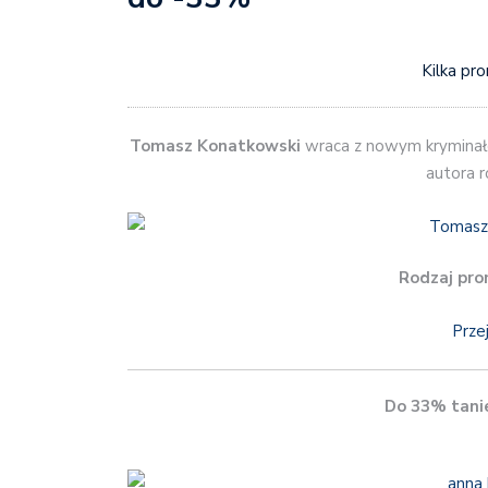
Kilka pr
Tomasz Konatkowski
wraca z nowym krymina
autora r
Rodzaj pro
Prze
Do 33% tani