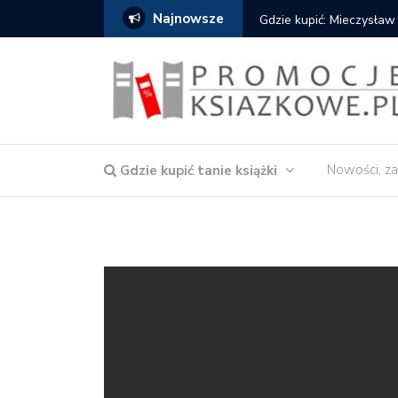
Najnowsze
Gdzie kupić: Mieczysław
Nowości, za
Gdzie kupić tanie książki