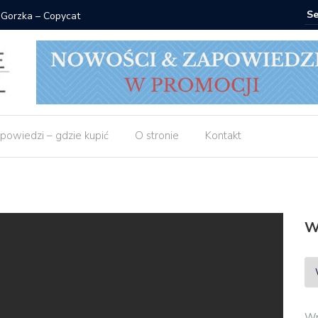
 Gorzka – Copycat
Znak: ksi
powiedzi – gdzie kupić
O stronie
Kontakt
W
Wp