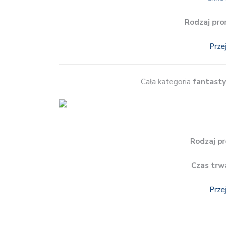
Rodzaj pro
Prze
Cała kategoria
fantast
Rodzaj pr
Czas trw
Prze