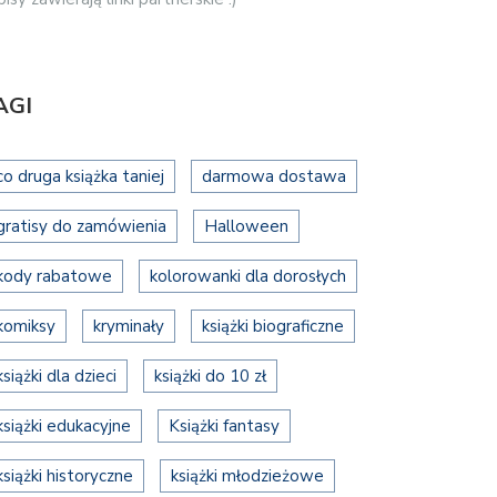
AGI
co druga książka taniej
darmowa dostawa
gratisy do zamówienia
Halloween
kody rabatowe
kolorowanki dla dorosłych
komiksy
kryminały
książki biograficzne
książki dla dzieci
książki do 10 zł
książki edukacyjne
Książki fantasy
książki historyczne
książki młodzieżowe