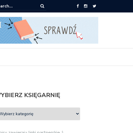
ążki od 2,90 zł do zamówienia
YBIERZ KSIĘGARNIĘ
isy zawierają linki partnerskie :)