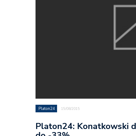
Platon24
15/08/2015
Platon24: Konatkowski d
do -33%