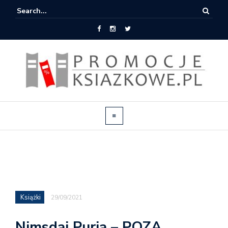
Książki
29/09/2021
Nimsdai Purja – POZA