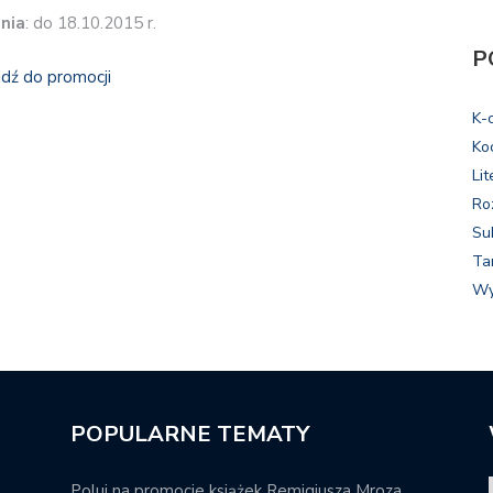
nia
: do 18.10.2015 r.
P
jdź do promocji
K-
Ko
Lit
Ro
Su
Ta
Wy
POPULARNE TEMATY
Poluj na promocje książek Remigiusza Mroza