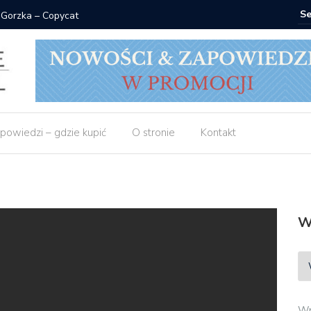
 Gorzka – Copycat
Znak: ksi
powiedzi – gdzie kupić
O stronie
Kontakt
W
Wp