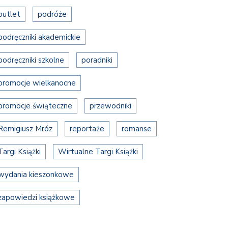
outlet
podróże
podręczniki akademickie
podręczniki szkolne
poradniki
promocje wielkanocne
promocje świąteczne
przewodniki
Remigiusz Mróz
reportaże
romanse
Targi Książki
Wirtualne Targi Książki
wydania kieszonkowe
zapowiedzi książkowe