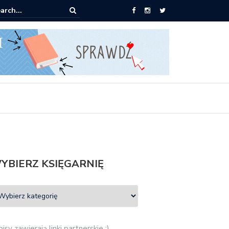
ążki od 2,90 zł do zamówienia
YBIERZ KSIĘGARNIĘ
isy zawierają linki partnerskie :)