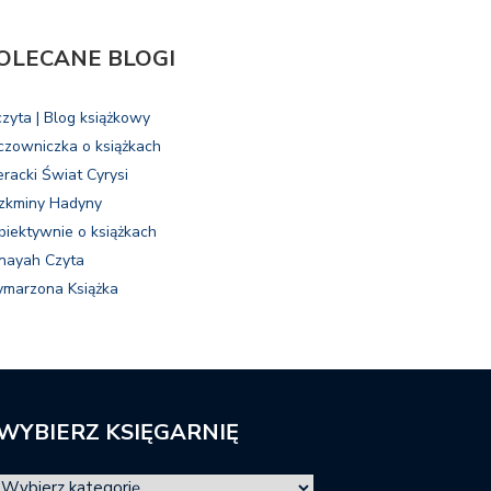
OLECANE BLOGI
czyta | Blog książkowy
czowniczka o książkach
eracki Świat Cyrysi
zkminy Hadyny
biektywnie o książkach
nayah Czyta
marzona Książka
WYBIERZ KSIĘGARNIĘ