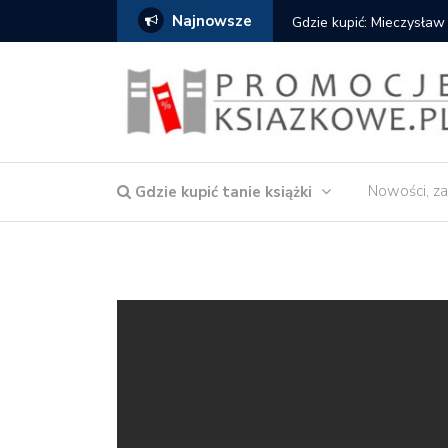
Najnowsze
Gdzie kupić: Mieczysław
Nowości, za
Gdzie kupić tanie książki