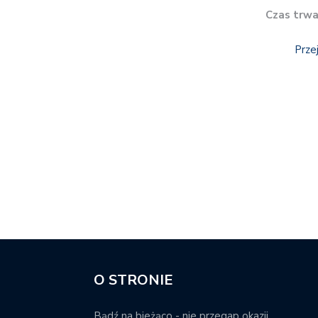
Czas trwa
Prze
O STRONIE
Bądź na bieżąco - nie przegap okazji.