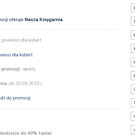
ocji oferuje
Nasza Księgarnia
.
 powieści dla kobiet.
 promocji
: rabaty
nia
: do 30.09.2015 r.
jdź do promocji
młodzieży do 40% taniej
.