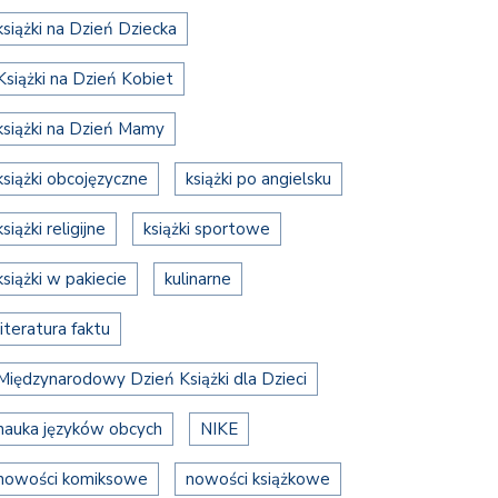
książki na Dzień Dziecka
Książki na Dzień Kobiet
książki na Dzień Mamy
książki obcojęzyczne
książki po angielsku
książki religijne
książki sportowe
książki w pakiecie
kulinarne
literatura faktu
Międzynarodowy Dzień Książki dla Dzieci
nauka języków obcych
NIKE
nowości komiksowe
nowości książkowe