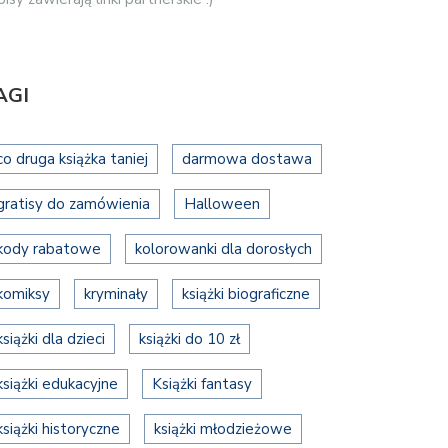
AGI
co druga książka taniej
darmowa dostawa
gratisy do zamówienia
Halloween
kody rabatowe
kolorowanki dla dorosłych
komiksy
kryminały
książki biograficzne
książki dla dzieci
książki do 10 zł
książki edukacyjne
Książki fantasy
książki historyczne
książki młodzieżowe