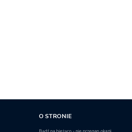
O STRONIE
Bądź na bieżąco - nie przegap okazji.