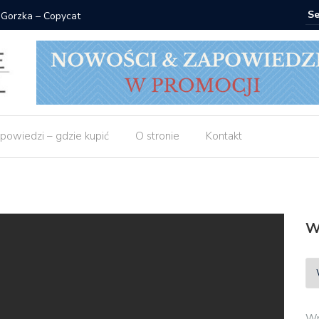
 Gorzka – Copycat
Znak: ksi
powiedzi – gdzie kupić
O stronie
Kontakt
W
Wp