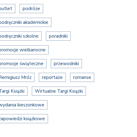
outlet
podróże
podręczniki akademickie
podręczniki szkolne
poradniki
promocje wielkanocne
promocje świąteczne
przewodniki
Remigiusz Mróz
reportaże
romanse
Targi Książki
Wirtualne Targi Książki
wydania kieszonkowe
zapowiedzi książkowe