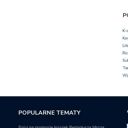
P
K-
Ko
Lit
Ro
Su
Ta
Wy
POPULARNE TEMATY
Poluj na promocje książek Remigiusza Mroza