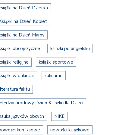
książki na Dzień Dziecka
Książki na Dzień Kobiet
książki na Dzień Mamy
książki obcojęzyczne
książki po angielsku
książki religijne
książki sportowe
książki w pakiecie
kulinarne
literatura faktu
Międzynarodowy Dzień Książki dla Dzieci
nauka języków obcych
NIKE
nowości komiksowe
nowości książkowe