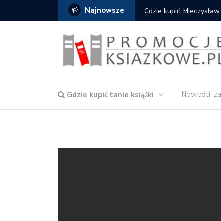
Najnowsze
Gdzie kupić: Mieczysław
Nowości, za
Gdzie kupić tanie książki