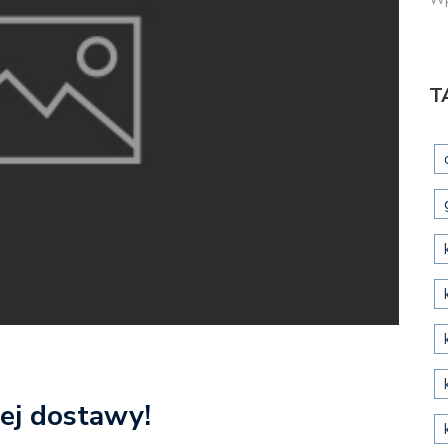
T
j dostawy!