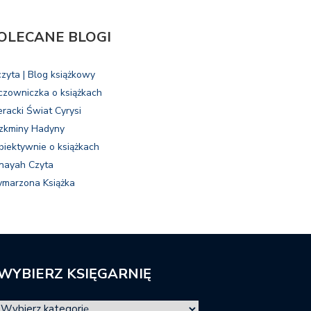
OLECANE BLOGI
czyta | Blog książkowy
czowniczka o książkach
eracki Świat Cyrysi
zkminy Hadyny
biektywnie o książkach
nayah Czyta
marzona Książka
WYBIERZ KSIĘGARNIĘ