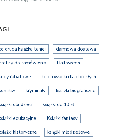
AGI
co druga książka taniej
darmowa dostawa
gratisy do zamówienia
Halloween
kody rabatowe
kolorowanki dla dorosłych
komiksy
kryminały
książki biograficzne
książki dla dzieci
książki do 10 zł
książki edukacyjne
Książki fantasy
książki historyczne
książki młodzieżowe