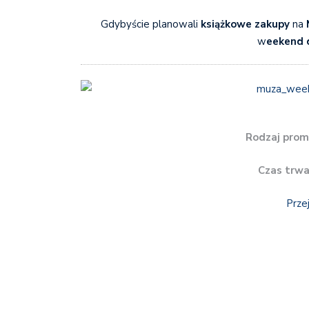
Gdybyście planowali
książkowe zakupy
na
w
eekend 
Rodzaj prom
Czas trwa
Prze