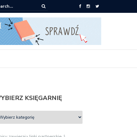
ążki od 2,90 zł do zamówienia
YBIERZ KSIĘGARNIĘ
isy zawierają linki partnerskie :)