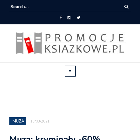
MUZA
13/03/2021
Muza: kryminały -60%