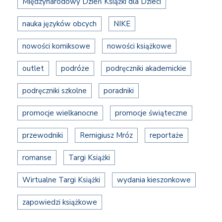
Międzynarodowy Dzień Książki dla Dzieci
nauka języków obcych
NIKE
nowości komiksowe
nowości książkowe
outlet
podróże
podręczniki akademickie
podręczniki szkolne
poradniki
promocje wielkanocne
promocje świąteczne
przewodniki
Remigiusz Mróz
reportaże
romanse
Targi Książki
Wirtualne Targi Książki
wydania kieszonkowe
zapowiedzi książkowe