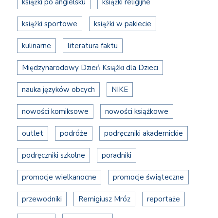
książki po angielsku
książki religijne
książki sportowe
książki w pakiecie
kulinarne
literatura faktu
Międzynarodowy Dzień Książki dla Dzieci
nauka języków obcych
NIKE
nowości komiksowe
nowości książkowe
outlet
podróże
podręczniki akademickie
podręczniki szkolne
poradniki
promocje wielkanocne
promocje świąteczne
przewodniki
Remigiusz Mróz
reportaże