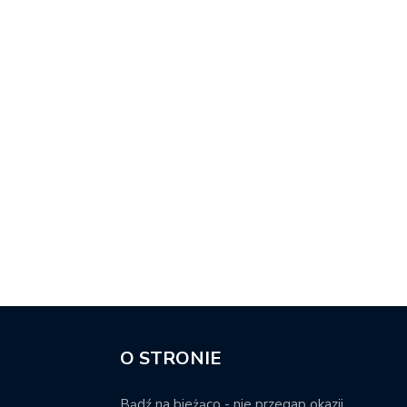
O STRONIE
Bądź na bieżąco - nie przegap okazji.