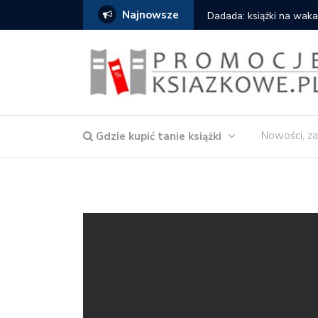
Najnowsze
owska – Córka wody
Dadada: książki na waka
Nowości, za
Gdzie kupić tanie książki