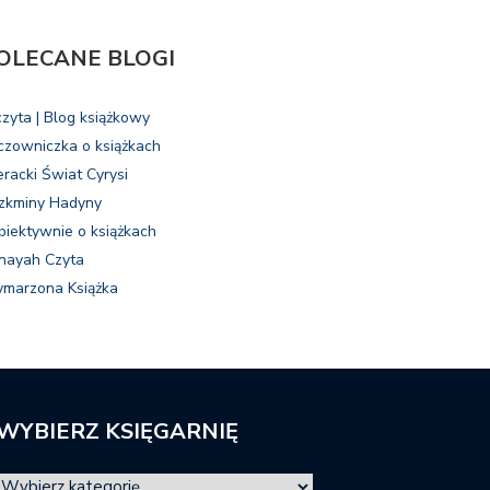
OLECANE BLOGI
czyta | Blog książkowy
czowniczka o książkach
eracki Świat Cyrysi
zkminy Hadyny
biektywnie o książkach
nayah Czyta
marzona Książka
WYBIERZ KSIĘGARNIĘ