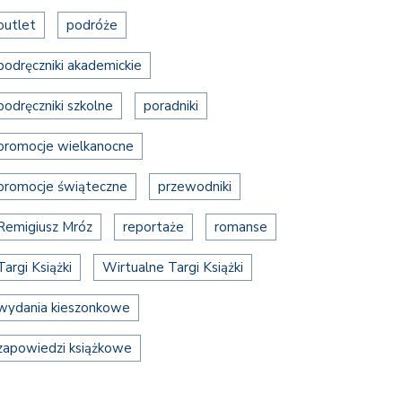
outlet
podróże
podręczniki akademickie
podręczniki szkolne
poradniki
promocje wielkanocne
promocje świąteczne
przewodniki
Remigiusz Mróz
reportaże
romanse
Targi Książki
Wirtualne Targi Książki
wydania kieszonkowe
zapowiedzi książkowe