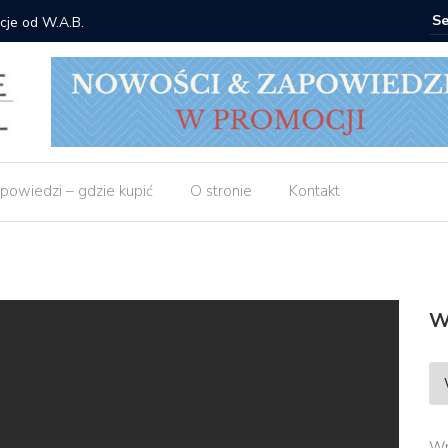
cje od W.A.B.
Gdzie ku
powiedzi – gdzie kupić
O stronie
Kontakt
W
Wp