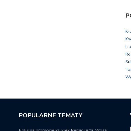
P
K-
Ko
Lit
Ro
Su
Ta
Wy
POPULARNE TEMATY
Poluj na promocje książek Remigiusza Mroza