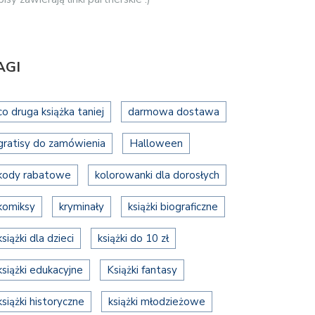
AGI
co druga książka taniej
darmowa dostawa
gratisy do zamówienia
Halloween
kody rabatowe
kolorowanki dla dorosłych
komiksy
kryminały
książki biograficzne
książki dla dzieci
książki do 10 zł
książki edukacyjne
Książki fantasy
książki historyczne
książki młodzieżowe