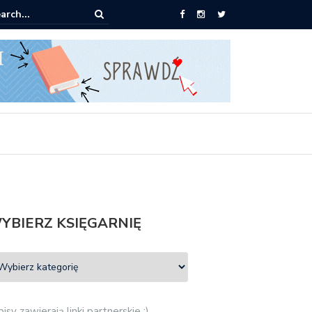
pić: Mieczysław Gorzka – Copycat
YBIERZ KSIĘGARNIĘ
isy zawierają linki partnerskie :)