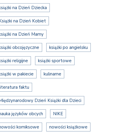
książki na Dzień Dziecka
Książki na Dzień Kobiet
książki na Dzień Mamy
książki obcojęzyczne
książki po angielsku
książki religijne
książki sportowe
książki w pakiecie
kulinarne
literatura faktu
Międzynarodowy Dzień Książki dla Dzieci
nauka języków obcych
NIKE
nowości komiksowe
nowości książkowe