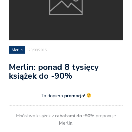
Merlin
23/08/2015
Merlin: ponad 8 tysięcy
książek do -90%
To dopiero
promocja
!
Mnóstwo książek z
rabatami do -90%
proponuje
Merlin
.