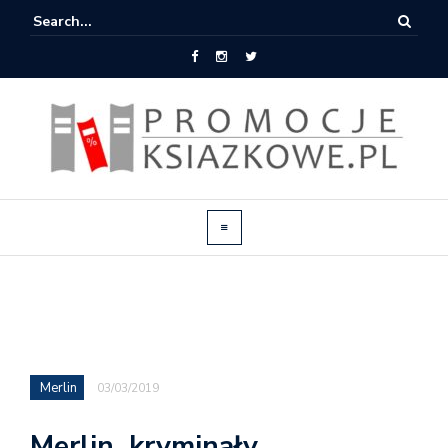
Merlin
03/03/2019
Merlin, kryminały,