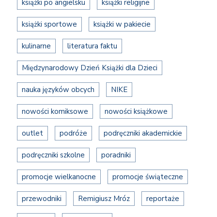
książki po angielsku
książki religijne
książki sportowe
książki w pakiecie
kulinarne
literatura faktu
Międzynarodowy Dzień Książki dla Dzieci
nauka języków obcych
NIKE
nowości komiksowe
nowości książkowe
outlet
podróże
podręczniki akademickie
podręczniki szkolne
poradniki
promocje wielkanocne
promocje świąteczne
przewodniki
Remigiusz Mróz
reportaże