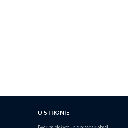
O STRONIE
Bądź na bieżąco - nie przegap okazji.