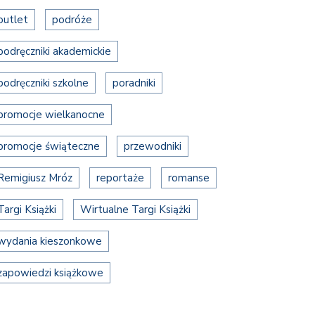
outlet
podróże
podręczniki akademickie
podręczniki szkolne
poradniki
promocje wielkanocne
promocje świąteczne
przewodniki
Remigiusz Mróz
reportaże
romanse
Targi Książki
Wirtualne Targi Książki
wydania kieszonkowe
zapowiedzi książkowe