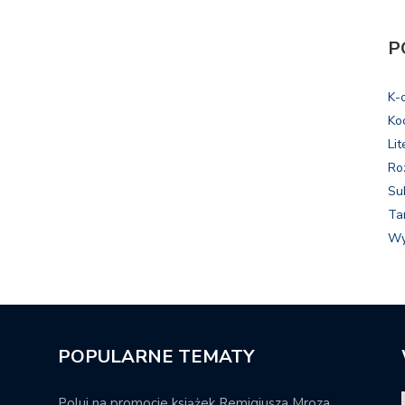
P
K-
Ko
Lit
Ro
Su
Ta
Wy
POPULARNE TEMATY
Poluj na promocje książek Remigiusza Mroza