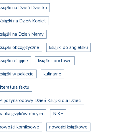
książki na Dzień Dziecka
Książki na Dzień Kobiet
książki na Dzień Mamy
książki obcojęzyczne
książki po angielsku
książki religijne
książki sportowe
książki w pakiecie
kulinarne
literatura faktu
Międzynarodowy Dzień Książki dla Dzieci
nauka języków obcych
NIKE
nowości komiksowe
nowości książkowe