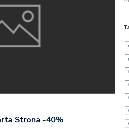
T
arta Strona -40%