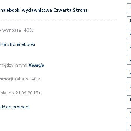
 na
ebooki wydawnictwa Czwarta Strona
.
y wynoszą -40%
.
między innymi
Kasacja
.
omocji
: rabaty -40%
nia
: do 21.09.2015 r.
jdź do promocji