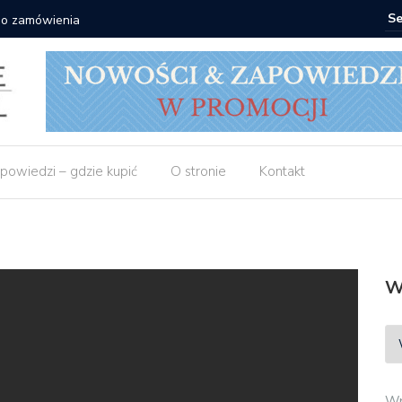
 do zamówienia
Matras: 1
powiedzi – gdzie kupić
O stronie
Kontakt
W
Wp