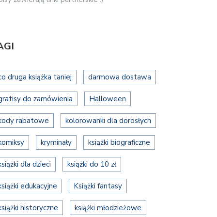
AGI
co druga książka taniej
darmowa dostawa
gratisy do zamówienia
Halloween
kody rabatowe
kolorowanki dla dorosłych
komiksy
kryminały
książki biograficzne
książki dla dzieci
książki do 10 zł
książki edukacyjne
Książki fantasy
książki historyczne
książki młodzieżowe