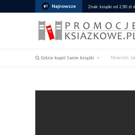
Najnowsze
serce
Znak: książki od 2,90 zł
Nowości, za
Gdzie kupić tanie książki