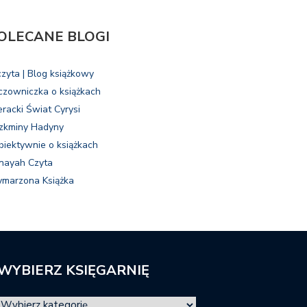
OLECANE BLOGI
czyta | Blog książkowy
czowniczka o książkach
eracki Świat Cyrysi
zkminy Hadyny
biektywnie o książkach
nayah Czyta
marzona Książka
WYBIERZ KSIĘGARNIĘ