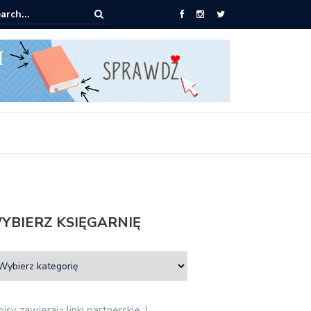
0 książek za 69 zł
YBIERZ KSIĘGARNIĘ
isy zawierają linki partnerskie :)