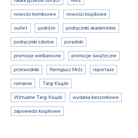
nauka języków obcych
NIKE
nowości komiksowe
nowości książkowe
outlet
podróże
podręczniki akademickie
podręczniki szkolne
poradniki
promocje wielkanocne
promocje świąteczne
przewodniki
Remigiusz Mróz
reportaże
romanse
Targi Książki
Wirtualne Targi Książki
wydania kieszonkowe
zapowiedzi książkowe