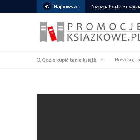
Najnowsze
owska – Córka wody
Dadada: książki na waka
Nowości, za
Gdzie kupić tanie książki