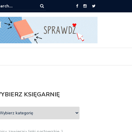
pić: Mieczysław Gorzka – Copycat
YBIERZ KSIĘGARNIĘ
isy zawierają linki partnerskie :)