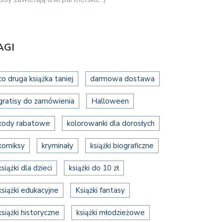
AGI
co druga książka taniej
darmowa dostawa
gratisy do zamówienia
Halloween
kody rabatowe
kolorowanki dla dorosłych
komiksy
kryminały
książki biograficzne
książki dla dzieci
książki do 10 zł
książki edukacyjne
Książki fantasy
książki historyczne
książki młodzieżowe