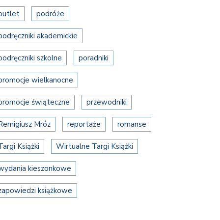
outlet
podróże
podręczniki akademickie
podręczniki szkolne
poradniki
promocje wielkanocne
promocje świąteczne
przewodniki
Remigiusz Mróz
reportaże
romanse
Targi Książki
Wirtualne Targi Książki
wydania kieszonkowe
zapowiedzi książkowe