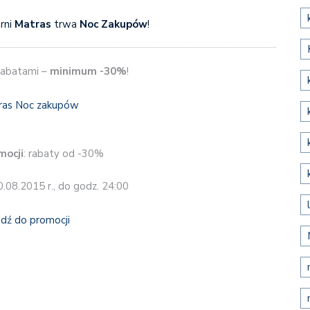
rni
Matras
trwa
Noc Zakupów
!
 rabatami –
minimum -30%
!
mocji
: rabaty od -30%
0.08.2015 r., do godz. 24:00
jdź do promocji