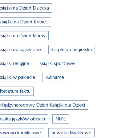
książki na Dzień Dziecka
Książki na Dzień Kobiet
książki na Dzień Mamy
książki obcojęzyczne
książki po angielsku
książki religijne
książki sportowe
książki w pakiecie
kulinarne
literatura faktu
Międzynarodowy Dzień Książki dla Dzieci
nauka języków obcych
NIKE
nowości komiksowe
nowości książkowe