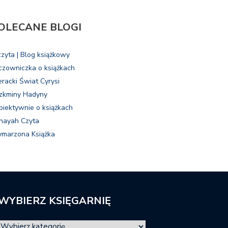
OLECANE BLOGI
czyta | Blog książkowy
czowniczka o książkach
eracki Świat Cyrysi
zkminy Hadyny
biektywnie o książkach
nayah Czyta
marzona Książka
WYBIERZ KSIĘGARNIĘ