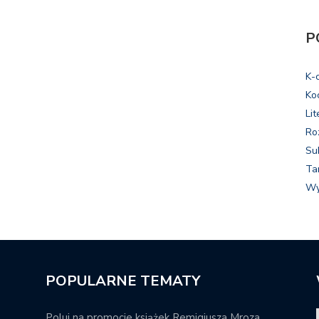
P
K-
Ko
Lit
Ro
Su
Ta
Wy
POPULARNE TEMATY
Poluj na promocje książek Remigiusza Mroza