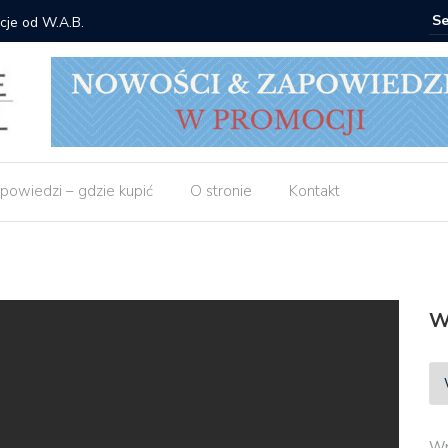
cje od W.A.B.
Gdzie ku
powiedzi – gdzie kupić
O stronie
Kontakt
W
Wp