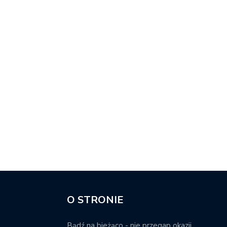
O STRONIE
Bądź na bieżąco - nie przegap okazji.