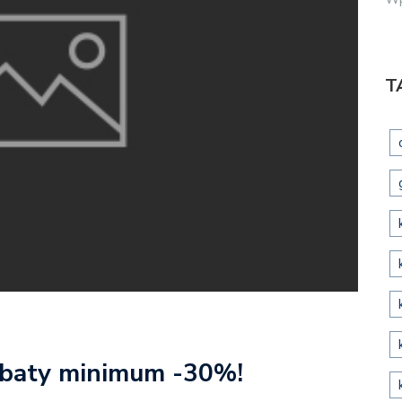
T
abaty minimum -30%!