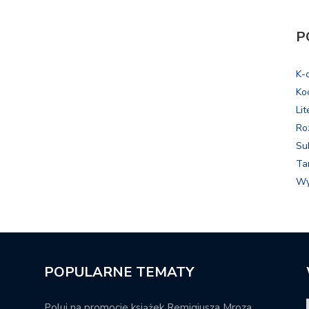
P
K-
Ko
Lit
Ro
Su
Ta
Wy
POPULARNE TEMATY
Poluj na promocje książek Remigiusza Mroza