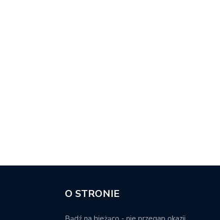
O STRONIE
Bądź na bieżąco - nie przegap okazji.