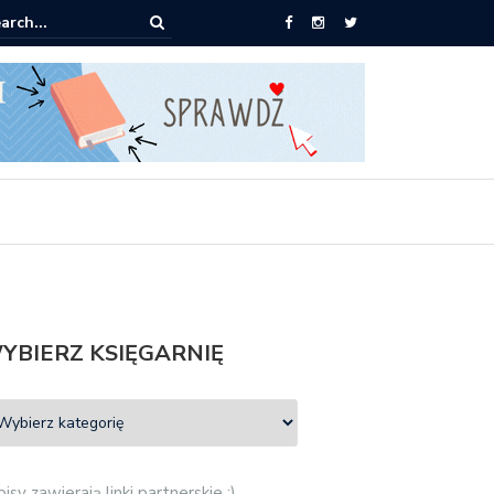
ążki od 2,90 zł do zamówienia
YBIERZ KSIĘGARNIĘ
isy zawierają linki partnerskie :)