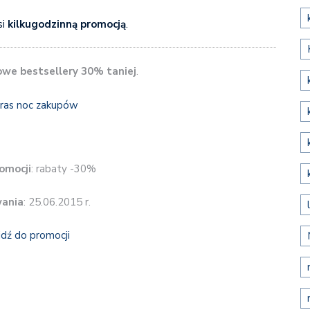
si
kilkugodzinną promocją
.
owe bestsellery 30% taniej
.
omocji
: rabaty -30%
wania
: 25.06.2015 r.
jdź do promocji