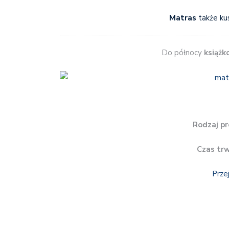
Matras
także ku
Do północy
książk
Rodzaj pr
Czas tr
Prze