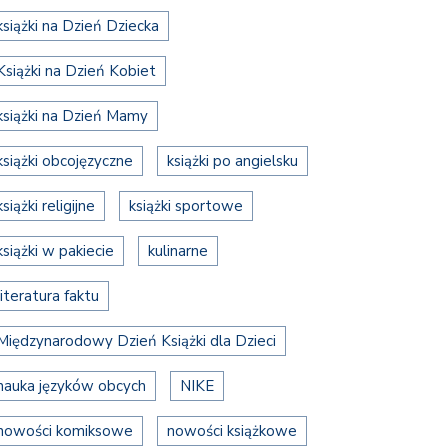
książki na Dzień Dziecka
Książki na Dzień Kobiet
książki na Dzień Mamy
książki obcojęzyczne
książki po angielsku
książki religijne
książki sportowe
książki w pakiecie
kulinarne
literatura faktu
Międzynarodowy Dzień Książki dla Dzieci
nauka języków obcych
NIKE
nowości komiksowe
nowości książkowe