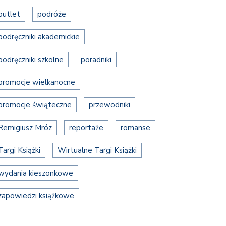
outlet
podróże
podręczniki akademickie
podręczniki szkolne
poradniki
promocje wielkanocne
promocje świąteczne
przewodniki
Remigiusz Mróz
reportaże
romanse
Targi Książki
Wirtualne Targi Książki
wydania kieszonkowe
zapowiedzi książkowe