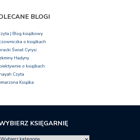
OLECANE BLOGI
czyta | Blog książkowy
czowniczka o książkach
eracki Świat Cyrysi
zkminy Hadyny
biektywnie o książkach
nayah Czyta
marzona Książka
WYBIERZ KSIĘGARNIĘ