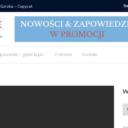
 Gorzka – Copycat
Znak: ksi
powiedzi – gdzie kupić
O stronie
Kontakt
W
Wp