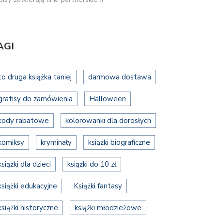
AGI
co druga książka taniej
darmowa dostawa
gratisy do zamówienia
Halloween
kody rabatowe
kolorowanki dla dorosłych
komiksy
kryminały
książki biograficzne
książki dla dzieci
książki do 10 zł
książki edukacyjne
Książki fantasy
książki historyczne
książki młodzieżowe