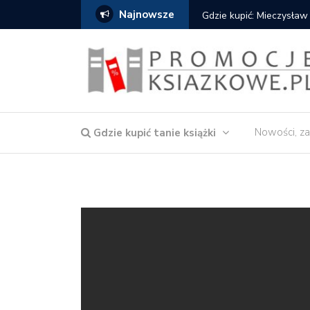
Najnowsze
Gdzie kupić: Mieczysław
Nowości, za
Gdzie kupić tanie książki