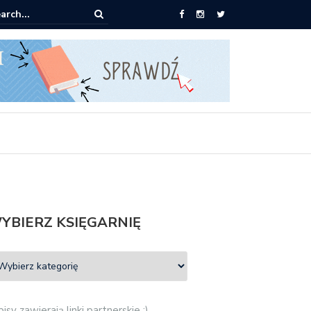
książki za 30 zł
YBIERZ KSIĘGARNIĘ
isy zawierają linki partnerskie :)