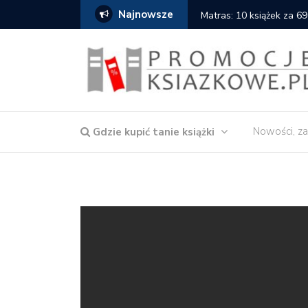
Najnowsze
Matras: 10 książek za 69
Nowości, za
Gdzie kupić tanie książki