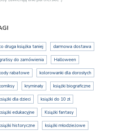
AGI
co druga książka taniej
darmowa dostawa
gratisy do zamówienia
Halloween
kody rabatowe
kolorowanki dla dorosłych
komiksy
kryminały
książki biograficzne
książki dla dzieci
książki do 10 zł
książki edukacyjne
Książki fantasy
książki historyczne
książki młodzieżowe