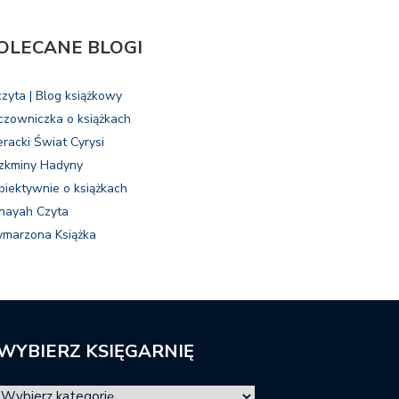
OLECANE BLOGI
czyta | Blog książkowy
czowniczka o książkach
eracki Świat Cyrysi
zkminy Hadyny
biektywnie o książkach
nayah Czyta
marzona Książka
WYBIERZ KSIĘGARNIĘ