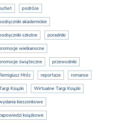
outlet
podróże
podręczniki akademickie
podręczniki szkolne
poradniki
promocje wielkanocne
promocje świąteczne
przewodniki
Remigiusz Mróz
reportaże
romanse
Targi Książki
Wirtualne Targi Książki
wydania kieszonkowe
zapowiedzi książkowe