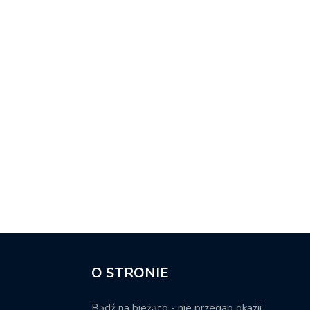
O STRONIE
Bądź na bieżąco - nie przegap okazji.