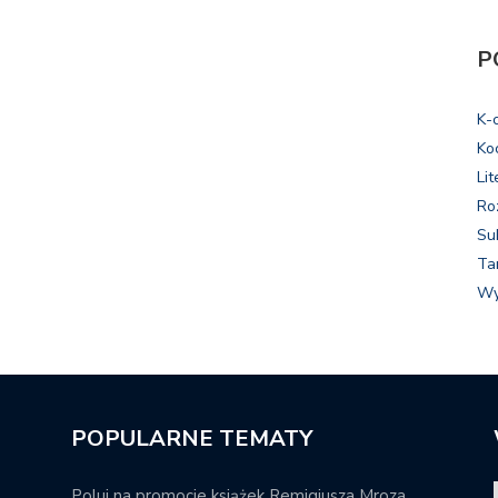
P
K-
Ko
Lit
Ro
Su
Ta
Wy
POPULARNE TEMATY
Poluj na promocje książek Remigiusza Mroza