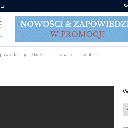
 zł
Empik: 2 
powiedzi – gdzie kupić
O stronie
Kontakt
W
Wp