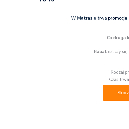
W
Matrasie
trwa
promocja
Co druga k
Rabat
naliczy się
Rodzaj p
Czas trwan
Skorz