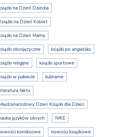
książki na Dzień Dziecka
Książki na Dzień Kobiet
książki na Dzień Mamy
książki obcojęzyczne
książki po angielsku
książki religijne
książki sportowe
książki w pakiecie
kulinarne
literatura faktu
Międzynarodowy Dzień Książki dla Dzieci
nauka języków obcych
NIKE
nowości komiksowe
nowości książkowe