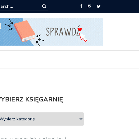
ążki od 2,90 zł do zamówienia
YBIERZ KSIĘGARNIĘ
isy zawierają linki partnerskie :)