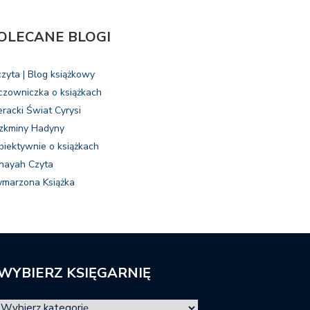
OLECANE BLOGI
czyta | Blog książkowy
czowniczka o książkach
eracki Świat Cyrysi
zkminy Hadyny
biektywnie o książkach
nayah Czyta
marzona Książka
WYBIERZ KSIĘGARNIĘ