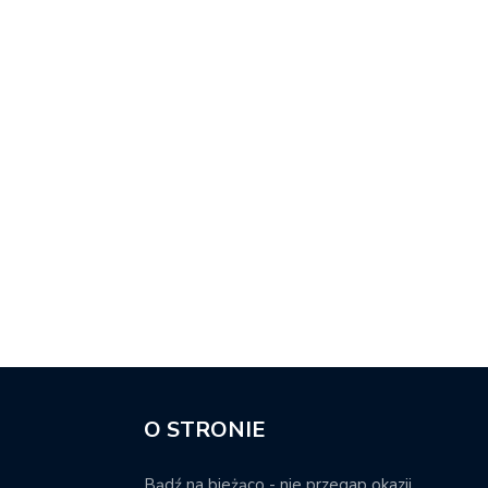
O STRONIE
Bądź na bieżąco - nie przegap okazji.