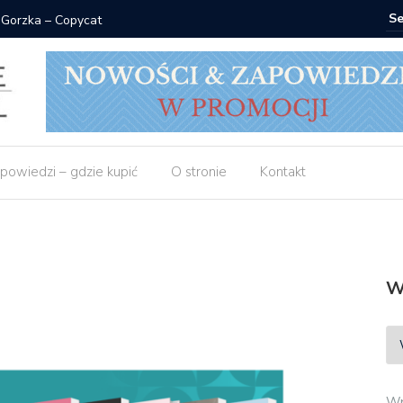
 Gorzka – Copycat
Znak: ksi
powiedzi – gdzie kupić
O stronie
Kontakt
W
Wp