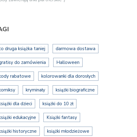
AGI
co druga książka taniej
darmowa dostawa
gratisy do zamówienia
Halloween
kody rabatowe
kolorowanki dla dorosłych
komiksy
kryminały
książki biograficzne
książki dla dzieci
książki do 10 zł
książki edukacyjne
Książki fantasy
książki historyczne
książki młodzieżowe