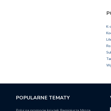
P
K-
Ko
Lit
Ro
Su
Ta
Wy
POPULARNE TEMATY
Poluj na promocje książek Remigiusza Mroza