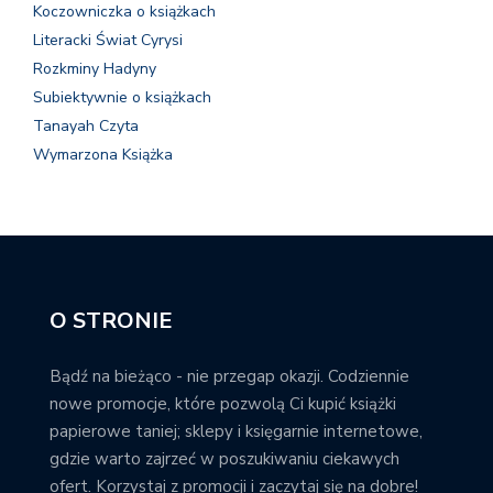
Koczowniczka o książkach
Literacki Świat Cyrysi
Rozkminy Hadyny
Subiektywnie o książkach
Tanayah Czyta
Wymarzona Książka
O STRONIE
Bądź na bieżąco - nie przegap okazji. Codziennie
nowe promocje, które pozwolą Ci kupić książki
papierowe taniej; sklepy i księgarnie internetowe,
gdzie warto zajrzeć w poszukiwaniu ciekawych
ofert. Korzystaj z promocji i zaczytaj się na dobre!