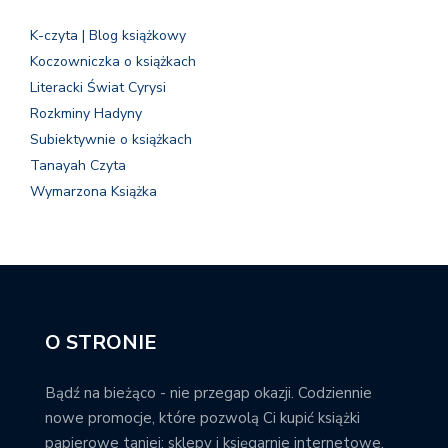
K-czyta | Blog książkowy
Koczowniczka o książkach
Literacki Świat Cyrysi
Rozkminy Hadyny
Subiektywnie o książkach
Tanayah Czyta
Wymarzona Książka
O STRONIE
Bądź na bieżąco - nie przegap okazji. Codziennie
nowe promocje, które pozwolą Ci kupić książki
papierowe taniej; sklepy i księgarnie internetowe,