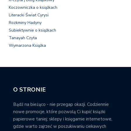
Koczowniczka o książkach
Literacki Świat Cyrysi
Rozkminy Hadyny
Subiektywnie o książkach
Tanayah Czyta
Wymarzona Książka
O STRONIE
Bądź na bieżąco - nie przegap okazji. Codziennie
nowe promocje, które pozwolą Ci kupić książki
papierowe taniej; sklepy i księgarnie internetowe,
gdzie warto zajrzeć w poszukiwaniu ciekawych