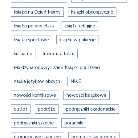
książki na Dzień Mamy
książki obcojęzyczne
książki po angielsku
książki religijne
książki sportowe
książki w pakiecie
kulinarne
literatura faktu
Międzynarodowy Dzień Książki dla Dzieci
nauka języków obcych
NIKE
nowości komiksowe
nowości książkowe
outlet
podróże
podręczniki akademickie
podręczniki szkolne
poradniki
promocje wielkanocne
promocje świąteczne