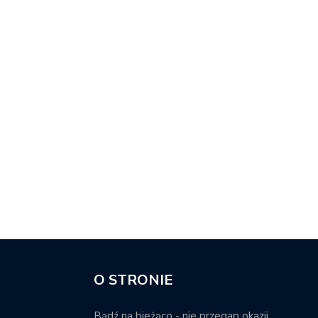
O STRONIE
Bądź na bieżąco - nie przegap okazji.