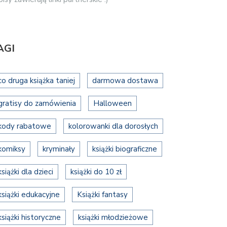
AGI
co druga książka taniej
darmowa dostawa
gratisy do zamówienia
Halloween
kody rabatowe
kolorowanki dla dorosłych
komiksy
kryminały
książki biograficzne
książki dla dzieci
książki do 10 zł
książki edukacyjne
Książki fantasy
książki historyczne
książki młodzieżowe