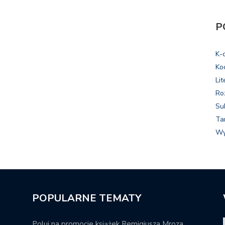
P
K-
Ko
Lit
Ro
Su
Ta
Wy
POPULARNE TEMATY
Poluj na promocje książek Remigiusza Mroza