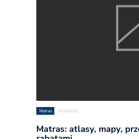
Matras
07/02/2016
Matras: atlasy, mapy, prz
rabatami