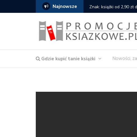
Najnowsze
serce
Znak: książki od 2,90 zł
Nowości, za
Gdzie kupić tanie książki