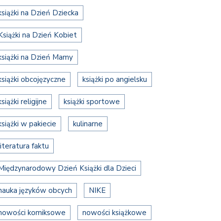
książki na Dzień Dziecka
Książki na Dzień Kobiet
książki na Dzień Mamy
książki obcojęzyczne
książki po angielsku
książki religijne
książki sportowe
książki w pakiecie
kulinarne
literatura faktu
Międzynarodowy Dzień Książki dla Dzieci
nauka języków obcych
NIKE
nowości komiksowe
nowości książkowe