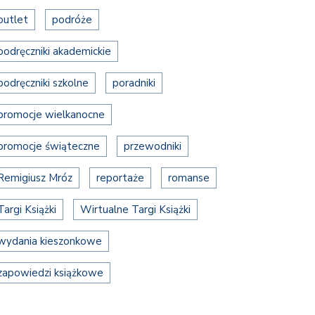
outlet
podróże
podręczniki akademickie
podręczniki szkolne
poradniki
promocje wielkanocne
promocje świąteczne
przewodniki
Remigiusz Mróz
reportaże
romanse
Targi Książki
Wirtualne Targi Książki
wydania kieszonkowe
zapowiedzi książkowe