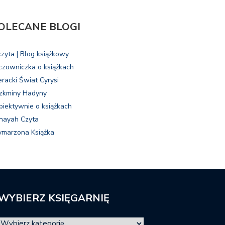
OLECANE BLOGI
czyta | Blog książkowy
czowniczka o książkach
eracki Świat Cyrysi
zkminy Hadyny
biektywnie o książkach
nayah Czyta
marzona Książka
WYBIERZ KSIĘGARNIĘ