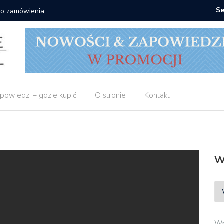
 do zamówienia
Matras: 1
powiedzi – gdzie kupić
O stronie
Kontakt
W
Wp