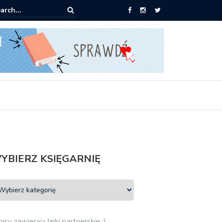
0 książek za 69 zł
YBIERZ KSIĘGARNIĘ
isy zawierają linki partnerskie :)